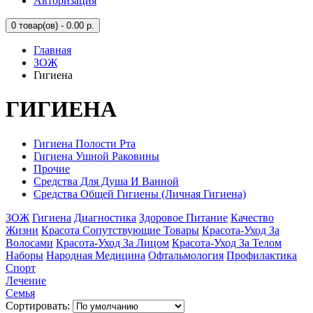
Авторизация
0
товар(ов) - 0.00 р.
Главная
ЗОЖ
Гигиена
ГИГИЕНА
Гигиена Полости Рта
Гигиена Ушной Раковины
Прочие
Средства Для Душа И Ванной
Средства Общей Гигиены (Личная Гигиена)
ЗОЖ
Гигиена
Диагностика
Здоровое Питание
Качество
Жизни
Красота Сопутствующие Товары
Красота-Уход За
Волосами
Красота-Уход За Лицом
Красота-Уход За Телом
Наборы
Народная Медицина
Офтальмология
Профилактика
Спорт
Лечение
Семья
Сортировать: