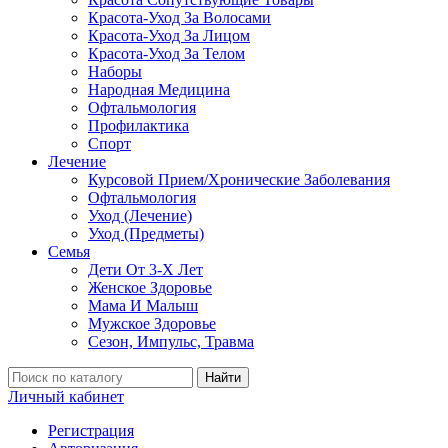
Красота-Уход За Волосами
Красота-Уход За Лицом
Красота-Уход За Телом
Наборы
Народная Медицина
Офтальмология
Профилактика
Спорт
Лечение
Курсовой Прием/Хронические Заболевания
Офтальмология
Уход (Лечение)
Уход (Предметы)
Семья
Дети От 3-Х Лет
Женское Здоровье
Мама И Малыш
Мужское Здоровье
Сезон, Импульс, Травма
Найти
Личный кабинет
Регистрация