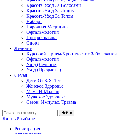
Красота-Уход За Волосами
Красота-Уход За Лицом
Красота-Уход За Телом
Наборы
Народная Медицина
Офтальмология
Профилактика
Спорт
Лечение
Курсовой Прием/Хронические Заболевания
Офтальмология
Уход (Лечение)
Уход (Предметы)
Семья
Дети От 3-Х Лет
Женское Здоровье
Мама И Малыш
Мужское Здоровье
Сезон, Импульс, Травма
Найти
Личный кабинет
Регистрация