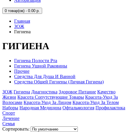
Авторизация
0
товар(ов) - 0.00 р.
Главная
ЗОЖ
Гигиена
ГИГИЕНА
Гигиена Полости Рта
Гигиена Ушной Раковины
Прочие
Средства Для Душа И Ванной
Средства Общей Гигиены (Личная Гигиена)
ЗОЖ
Гигиена
Диагностика
Здоровое Питание
Качество
Жизни
Красота Сопутствующие Товары
Красота-Уход За
Волосами
Красота-Уход За Лицом
Красота-Уход За Телом
Наборы
Народная Медицина
Офтальмология
Профилактика
Спорт
Лечение
Семья
Сортировать: