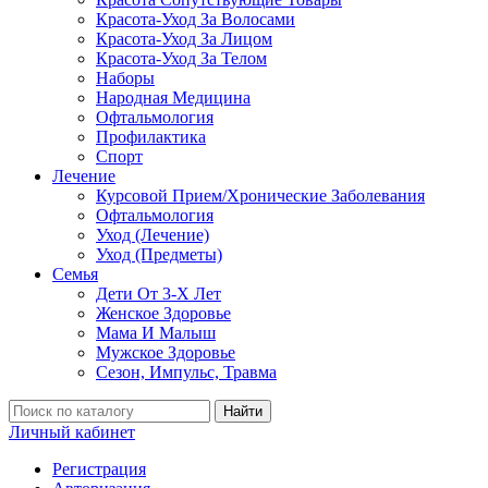
Красота-Уход За Волосами
Красота-Уход За Лицом
Красота-Уход За Телом
Наборы
Народная Медицина
Офтальмология
Профилактика
Спорт
Лечение
Курсовой Прием/Хронические Заболевания
Офтальмология
Уход (Лечение)
Уход (Предметы)
Семья
Дети От 3-Х Лет
Женское Здоровье
Мама И Малыш
Мужское Здоровье
Сезон, Импульс, Травма
Найти
Личный кабинет
Регистрация