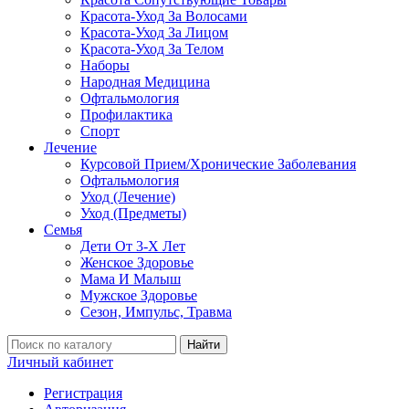
Красота-Уход За Волосами
Красота-Уход За Лицом
Красота-Уход За Телом
Наборы
Народная Медицина
Офтальмология
Профилактика
Спорт
Лечение
Курсовой Прием/Хронические Заболевания
Офтальмология
Уход (Лечение)
Уход (Предметы)
Семья
Дети От 3-Х Лет
Женское Здоровье
Мама И Малыш
Мужское Здоровье
Сезон, Импульс, Травма
Найти
Личный кабинет
Регистрация