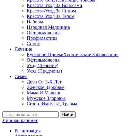
Красота-Уход За Волосами
Красота-Уход За Лицом
Красота-Уход За Телом
Наборы
Народная Медицина
Офтальмология
Профилактика
Спорт
Лечение
Курсовой Прием/Хронические Заболевания
Офтальмология
Уход (Лечение)
Уход (Предметы)
Семья
Дети От 3-Х Лет
Женское Здоровье
Мама И Малыш
Мужское Здоровье
Сезон, Импульс, Травма
Найти
Личный кабинет
Регистрация