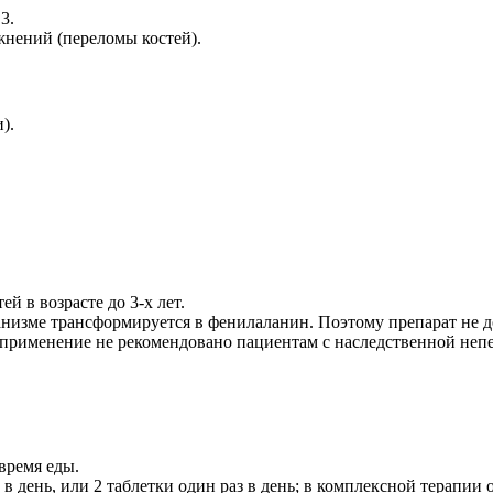
3.
жнений (переломы костей).
).
й в возрасте до 3-х лет.
анизме трансформируется в фенилаланин. Поэтому препарат не
го применение не рекомендовано пациентам с наследственной не
время еды.
в день, или 2 таблетки один раз в день; в комплексной терапии о