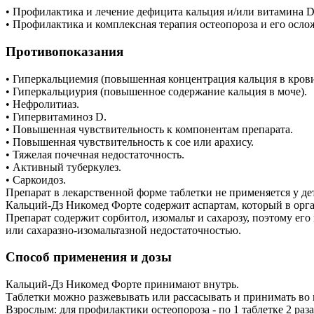
• Профилактика и лечение дефицита кальция и/или витамина D
• Профилактика и комплексная терапия остеопороза и его осло
Противопоказания
• Гиперкальциемия (повышенная концентрация кальция в крови
• Гиперкальциурия (повышенное содержание кальция в моче).
• Нефролитиаз.
• Гипервитаминоз D.
• Повышенная чувствительность к компонентам препарата.
• Повышенная чувствительность к сое или арахису.
• Тяжелая почечная недостаточность.
• Активный туберкулез.
• Саркоидоз.
Препарат в лекарственной форме таблетки не применяется у дете
Кальций-Дз Никомед Форте содержит аспартам, который в орг
Препарат содержит сорбитол, изомальт и сахарозу, поэтому е
или сахаразно-изомальтазной недостаточностью.
Способ применения и дозы
Кальций-Дз Никомед Форте принимают внутрь.
Таблетки можно разжевывать или рассасывать и принимать во 
Взрослым: для профилактики остеопороза - по 1 таблетке 2 раза 