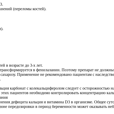
3.
жнений (переломы костей).
).
й в возрасте до 3-х лет.
 трансформируется в фенилаланин. Поэтому препарат не должн
и сахарозу. Применение не рекомендовано пациентам с наследст
.
льция карбонат с колекальциферолом следует с осторожностью на
 этих пациентов необходимо контролировать концентрацию каль
ания
ения дефицита кальция и витамина D3 в организме. Общее сут
фоне передозировки в период беременности может оказывать не