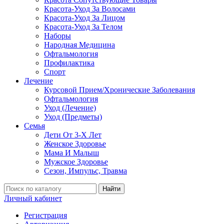
Красота-Уход За Волосами
Красота-Уход За Лицом
Красота-Уход За Телом
Наборы
Народная Медицина
Офтальмология
Профилактика
Спорт
Лечение
Курсовой Прием/Хронические Заболевания
Офтальмология
Уход (Лечение)
Уход (Предметы)
Семья
Дети От 3-Х Лет
Женское Здоровье
Мама И Малыш
Мужское Здоровье
Сезон, Импульс, Травма
Найти
Личный кабинет
Регистрация