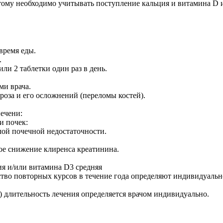
тому необходимо учитывать поступление кальция и витамина D и
время еды.
.
или 2 таблетки один раз в день.
ми врача.
оза и его осложнений (переломы костей).
ечени:
и почек:
лой почечной недостаточности.
ное снижение клиренса креатинина.
я и/или витамина D3 средняя
ство повторных курсов в течение года определяют индивидуальн
) длительность лечения определяется врачом индивидуально.