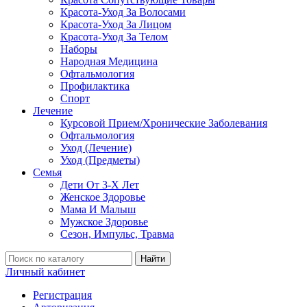
Красота-Уход За Волосами
Красота-Уход За Лицом
Красота-Уход За Телом
Наборы
Народная Медицина
Офтальмология
Профилактика
Спорт
Лечение
Курсовой Прием/Хронические Заболевания
Офтальмология
Уход (Лечение)
Уход (Предметы)
Семья
Дети От 3-Х Лет
Женское Здоровье
Мама И Малыш
Мужское Здоровье
Сезон, Импульс, Травма
Найти
Личный кабинет
Регистрация