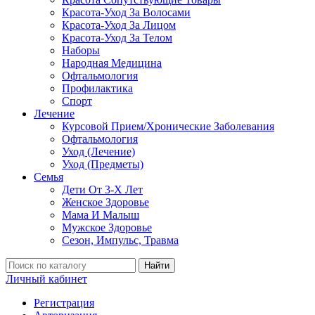
Красота-Уход За Волосами
Красота-Уход За Лицом
Красота-Уход За Телом
Наборы
Народная Медицина
Офтальмология
Профилактика
Спорт
Лечение
Курсовой Прием/Хронические Заболевания
Офтальмология
Уход (Лечение)
Уход (Предметы)
Семья
Дети От 3-Х Лет
Женское Здоровье
Мама И Малыш
Мужское Здоровье
Сезон, Импульс, Травма
Найти
Личный кабинет
Регистрация