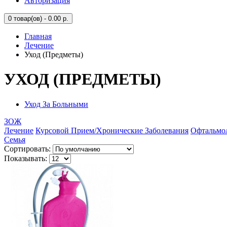
Авторизация
0
товар(ов) - 0.00 р.
Главная
Лечение
Уход (Предметы)
УХОД (ПРЕДМЕТЫ)
Уход За Больными
ЗОЖ
Лечение
Курсовой Прием/Хронические Заболевания
Офтальмо
Семья
Сортировать:
Показывать: