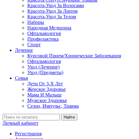
Красота-Уход За Волосами
Красота-Уход За Лицом
Красота-Уход За Телом
Наборы
Народная Медицина
Офтальмология
Профилактика
Спорт
Лечение
Курсовой Прием/Хронические Заболевания
Офтальмология
Уход (Лечение)
Уход (Предметы)
Семья
Дети От 3-Х Лет
Женское Здоровье
Мама И Малыш
Мужское Здоровье
Сезон, Импульс, Травма
Найти
Личный кабинет
Регистрация