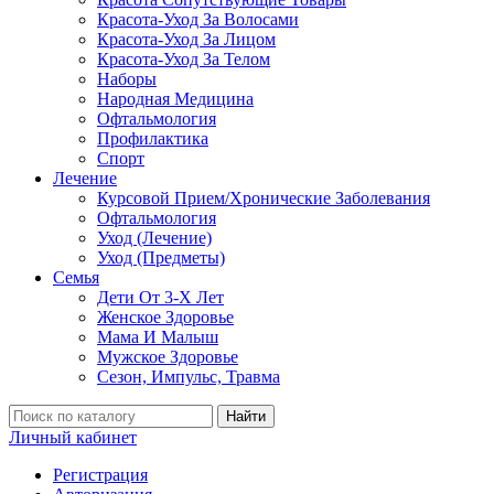
Красота-Уход За Волосами
Красота-Уход За Лицом
Красота-Уход За Телом
Наборы
Народная Медицина
Офтальмология
Профилактика
Спорт
Лечение
Курсовой Прием/Хронические Заболевания
Офтальмология
Уход (Лечение)
Уход (Предметы)
Семья
Дети От 3-Х Лет
Женское Здоровье
Мама И Малыш
Мужское Здоровье
Сезон, Импульс, Травма
Найти
Личный кабинет
Регистрация