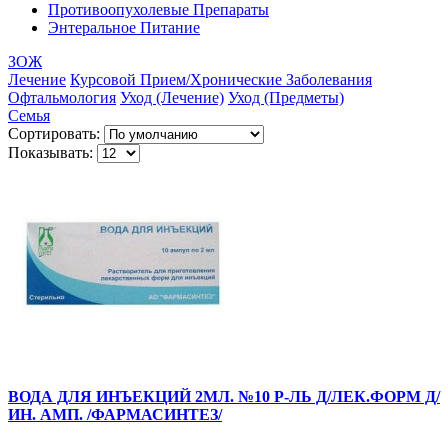
Противоопухолевые Препараты
Энтеральное Питание
ЗОЖ
Лечение
Курсовой Прием/Хронические Заболевания
Офтальмология
Уход (Лечение)
Уход (Предметы)
Семья
Сортировать:
Показывать:
ВОДА ДЛЯ ИНЪЕКЦИЙ 2МЛ. №10 Р-ЛЬ Д/ЛЕК.ФОРМ Д/
ИН. АМП. /ФАРМАСИНТЕЗ/