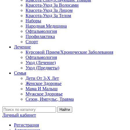
Красота-Уход За Волосами
Красота-Уход За Лицом
Красота-Уход За Телом
Наборы
Народная Медицина
Офтальмология
Профилактика
Спорт
Лечение
Курсовой Прием/Хронические Заболевания
Офтальмология
Уход (Лечение)
Уход (Предметы)
Семья
Дети От 3-Х Лет
Женское Здоровье
Мама И Малыш
Мужское Здоровье
Сезон, Импульс, Травма
Найти
Личный кабинет
Регистрация