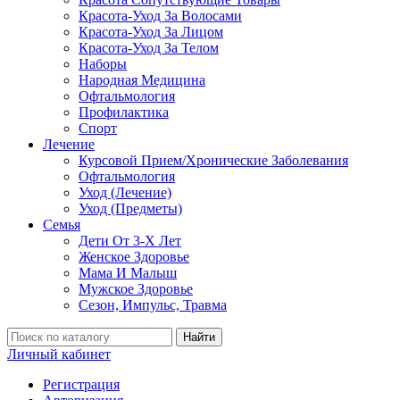
Красота-Уход За Волосами
Красота-Уход За Лицом
Красота-Уход За Телом
Наборы
Народная Медицина
Офтальмология
Профилактика
Спорт
Лечение
Курсовой Прием/Хронические Заболевания
Офтальмология
Уход (Лечение)
Уход (Предметы)
Семья
Дети От 3-Х Лет
Женское Здоровье
Мама И Малыш
Мужское Здоровье
Сезон, Импульс, Травма
Найти
Личный кабинет
Регистрация