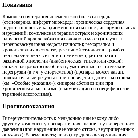
Показания
Комплексная терапия ишемической болезни сердца
(стенокардия, инфаркт миокарда); хроническая сердечная
недостаточность и кардиомиопатия на фоне дисгормональных
нарушений; комплексная терапия острых и хронических
нарушений кровоснабжения головного мозга (инсульт и
цереброваскулярная недостаточность); гемофтальм и
кровоизлияния в сетчатку различной этиологии, тромбоз
центральной вены сетчатки и ее ветвей, ретинопатии
различной этиологии (диабетическая, гипертоническая);
сниженная работоспособность; умственные и физические
перегрузки (в т.ч. у спортсменов) (препарат может давать
положительный результат при проведении допинг контроля
(см. «Особые указания»); синдром абстиненции при
хроническом алкоголизме (в комбинации со специфической
терапией алкоголизма).
Противопоказания
Гиперчувствительность к мельдонию или какому-либо
другому компоненту препарата; повышение внутричерепного
давления (при нарушении венозного оттока, внутричерепных
опухолях); беременность; период грудного вскармливания;