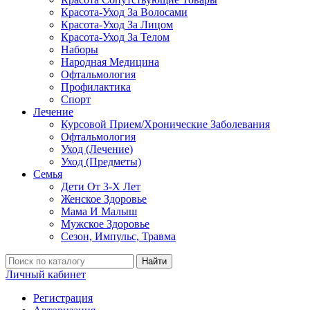
Красота-Уход За Волосами
Красота-Уход За Лицом
Красота-Уход За Телом
Наборы
Народная Медицина
Офтальмология
Профилактика
Спорт
Лечение
Курсовой Прием/Хронические Заболевания
Офтальмология
Уход (Лечение)
Уход (Предметы)
Семья
Дети От 3-Х Лет
Женское Здоровье
Мама И Малыш
Мужское Здоровье
Сезон, Импульс, Травма
Найти
Личный кабинет
Регистрация