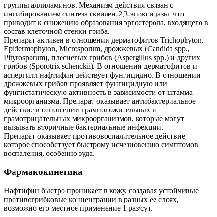
группы аллиламинов. Механизм действия связан с
ингибированием синтеза сквален-2,3-эпоксидазы, что
приводит к снижению образования эргостерола, входящего в
состав клеточной стенки гриба.
Препарат активен в отношении дерматофитов Trichophyton,
Epidermophyton, Microsporum, дрожжевых (Candida spp.,
Pityrosporum), плесневых грибов (Aspergillus spp.) и других
грибов (Sporotrix schenckii). В отношении дерматофитов и
аспергилл нафтифин действует фунгицидно. В отношении
дрожжевых грибов проявляет фунгицидную или
фунгистатическую активность в зависимости от штамма
микроорганизма. Препарат оказывает антибактериальное
действие в отношении грамположительных и
грамотрицательных микроорганизмов, которые могут
вызывать вторичные бактериальные инфекции.
Препарат оказывает противовоспалительное действие,
которое способствует быстрому исчезновению симптомов
воспаления, особенно зуда.
Фармакокинетика
Нафтифин быстро проникает в кожу, создавая устойчивые
противогрибковые концентрации в разных ее слоях,
возможно его местное применение 1 раз/сут.