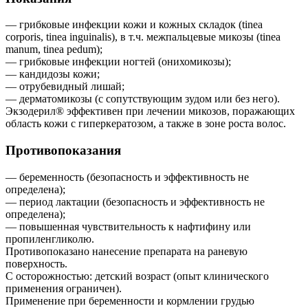
— грибковые инфекции кожи и кожных складок (tinea
corporis, tinea inguinalis), в т.ч. межпальцевые микозы (tinea
manum, tinea pedum);
— грибковые инфекции ногтей (онихомикозы);
— кандидозы кожи;
— отрубевидный лишай;
— дерматомикозы (с сопутствующим зудом или без него).
Экзодерил® эффективен при лечении микозов, поражающих
область кожи с гиперкератозом, а также в зоне роста волос.
Противопоказания
— беременность (безопасность и эффективность не
определена);
— период лактации (безопасность и эффективность не
определена);
— повышенная чувствительность к нафтифину или
пропиленгликолю.
Противопоказано нанесение препарата на раневую
поверхность.
С осторожностью: детский возраст (опыт клинического
применения ограничен).
Применение при беременности и кормлении грудью