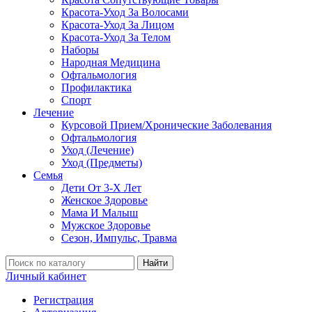
Красота-Уход За Волосами
Красота-Уход За Лицом
Красота-Уход За Телом
Наборы
Народная Медицина
Офтальмология
Профилактика
Спорт
Лечение
Курсовой Прием/Хронические Заболевания
Офтальмология
Уход (Лечение)
Уход (Предметы)
Семья
Дети От 3-Х Лет
Женское Здоровье
Мама И Малыш
Мужское Здоровье
Сезон, Импульс, Травма
Найти
Личный кабинет
Регистрация