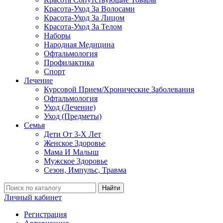
Красота-Уход За Волосами
Красота-Уход За Лицом
Красота-Уход За Телом
Наборы
Народная Медицина
Офтальмология
Профилактика
Спорт
Лечение
Курсовой Прием/Хронические Заболевания
Офтальмология
Уход (Лечение)
Уход (Предметы)
Семья
Дети От 3-Х Лет
Женское Здоровье
Мама И Малыш
Мужское Здоровье
Сезон, Импульс, Травма
Найти
Личный кабинет
Регистрация