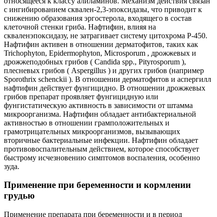
относящееся к классу алиламинов. Механизм действия связан
с ингибированием сквален-2,3-эпоксидазы, что приводит к
снижению образования эргостерола, входящего в состав
клеточной стенки гриба. Нафтифин, влияя на
скваленэпоксидазу, не затрагивает систему цитохрома Р-450.
Нафтифин активен в отношении дерматофитов, таких как
Trichophyton, Epidermophyton, Microsporum , дрожжевых и
дрожжеподобных грибов ( Candida spp., Pityrosporum ),
плесневых грибов ( Aspergillus ) и других грибов (например
Sporothrix schenckii ). В отношении дерматофитов и аспергилл
нафтифин действует фунгицидно. В отношении дрожжевых
грибов препарат проявляет фунгицидную или
фунгистатическую активность в зависимости от штамма
микроорганизма. Нафтифин обладает антибактериальной
активностью в отношении грамположительных и
грамотрицательных микроорганизмов, вызывающих
вторичные бактериальные инфекции. Нафтифин обладает
противовоспалительным действием, которое способствует
быстрому исчезновению симптомов воспаления, особенно
зуда.
Применение при беременности и кормлении
грудью
Применение препарата при беременности и в период