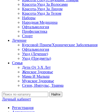
Красота-Уход За Волосами
Красота-Уход За Лицом
Красота-Уход За Телом
Наборы
Народная Медицина
Офтальмология
Профилактика
Спорт
Лечение
Курсовой Прием/Хронические Заболевания
Офтальмология
Уход (Лечение)
Уход (Предметы)
Семья
Дети От 3-Х Лет
Женское Здоровье
Мама И Малыш
Мужское Здоровье
Сезон, Импульс, Травма
Найти
Личный кабинет
Регистрация