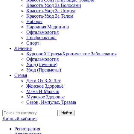
Красота-Уход За Волосами
Красота-Уход За Лицом
Красота-Уход За Телом
Наборы
Народная Медицина
Офтальмология
Профилактика
Спорт
Лечение
Курсовой Прием/Хронические Заболевания
Офтальмология
Уход (Лечение)
Уход (Предметы)
Семья
Дети От 3-Х Лет
Женское Здоровье
Мама И Малыш
Мужское Здоровье
Сезон, Импульс, Травма
Найти
Личный кабинет
Регистрация