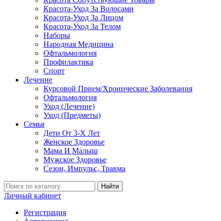
Красота-Уход За Волосами
Красота-Уход За Лицом
Красота-Уход За Телом
Наборы
Народная Медицина
Офтальмология
Профилактика
Спорт
Лечение
Курсовой Прием/Хронические Заболевания
Офтальмология
Уход (Лечение)
Уход (Предметы)
Семья
Дети От 3-Х Лет
Женское Здоровье
Мама И Малыш
Мужское Здоровье
Сезон, Импульс, Травма
Найти
Личный кабинет
Регистрация