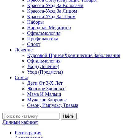
Красота-Уход За Волосами
Красота-Уход За Лицом
Красота-Уход За Телом
Наборы
Народная Медицина
Офтальмология
Профилактика
Спорт
Лечение
Курсовой Прием/Хронические Заболевания
Офтальмология
Уход (Лечение)
Уход (Предметы)
Семья
Дети От 3-Х Лет
Женское Здоровье
Мама И Малыш
Мужское Здоровье
Сезон, Импульс, Травма
Найти
Личный кабинет
Регистрация