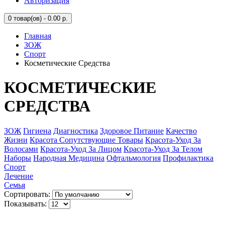
Авторизация
0
товар(ов) - 0.00 р.
Главная
ЗОЖ
Спорт
Косметические Средства
КОСМЕТИЧЕСКИЕ
СРЕДСТВА
ЗОЖ
Гигиена
Диагностика
Здоровое Питание
Качество
Жизни
Красота Сопутствующие Товары
Красота-Уход За
Волосами
Красота-Уход За Лицом
Красота-Уход За Телом
Наборы
Народная Медицина
Офтальмология
Профилактика
Спорт
Лечение
Семья
Сортировать:
Показывать: