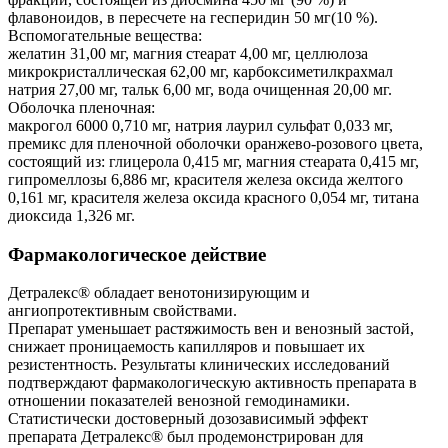
флавоноидов, в пересчете на гесперидин 50 мг(10 %).
Вспомогательные вещества:
желатин 31,00 мг, магния стеарат 4,00 мг, целлюлоза
микрокристаллическая 62,00 мг, карбоксиметилкрахмал
натрия 27,00 мг, тальк 6,00 мг, вода очищенная 20,00 мг.
Оболочка пленочная:
макрогол 6000 0,710 мг, натрия лаурил сульфат 0,033 мг,
премикс для пленочной оболочки оранжево-розового цвета,
состоящий из: глицерола 0,415 мг, магния стеарата 0,415 мг,
гипромеллозы 6,886 мг, красителя железа оксида желтого
0,161 мг, красителя железа оксида красного 0,054 мг, титана
диоксида 1,326 мг.
Фармакологическое действие
Детралекс® обладает венотонизирующим и
ангиопротективным свойствами.
Препарат уменьшает растяжимость вен и венозный застой,
снижает проницаемость капилляров и повышает их
резистентность. Результаты клинических исследований
подтверждают фармакологическую активность препарата в
отношении показателей венозной гемодинамики.
Статистически достоверный дозозависимый эффект
препарата Детралекс® был продемонстрирован для