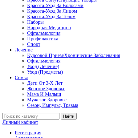
Красота-Уход За Волосами
Красота-Уход За Лицом
Красота-Уход За Телом
Наборы
Народная Медицина
Офтальмология
Профилактика
Спорт
Лечение
Курсовой Прием/Хронические Заболевания
Офтальмология
Уход (Лечение)
Уход (Предметы)
Семья
Дети От 3-Х Лет
Женское Здоровье
Мама И Малыш
Мужское Здоровье
Сезон, Импульс, Травма
Найти
Личный кабинет
Регистрация