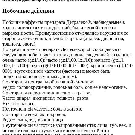
Побочные действия
Побочные эффекты препарата Детралекс®, наблюдаемые в
ходе клинических исследований, были легкой степени
выраженности. Преимущественно отмечались нарушения со
стороны желудочно-кишечного тракта (диарея, диспепсия,
тошнота, рвота).
Во время приёма препарата Детралексquot; сообщалось о
следующих побочных эффектах, в виде следующей градации:
очень часто (gt;1/10); часто (gt;1/100, lt;1/10); нечасто (gt;1/1
000, lt;1/100); редко (gt;1/10 000, lt;1/1 000); крайне редко (lt;1/10
000), неуточненной частоты (частота не может быть
подсчитана по доступным данным).
Со стороны центральной нервной системы:
Редко: головокружение, головная боль, общее недомогание.
Со стороны желудочно-кишечного тракта:
Часто: диарея, диспепсия, тошнота, рвота.
Нечасто: колит.
Неуточненной частоты: боль в животе.
Со стороны кожных покровов:
Редко: сыпь, зуд, крапивница.
Неуточненной частоты: изолированный отек лица, губ, век. В
исключительных случаях ангионевротический отек.