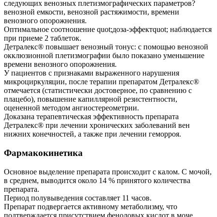
следующих венозных плетизмографических параметров?
венозной емкости, венозной растяжимости, времени
венозного опорожнения.
Оптимальное соотношение quot;доза-эффектquot; наблюдается
при приеме 2 таблеток.
Детралекс® повышает венозный тонус: с помощью венозной
окклюзионной плетизмографии было показано уменьшение
времени венозного опорожнения.
У пациентов с признаками выраженного нарушения
микроциркуляции, после терапии препаратом Детралекс®
отмечается (статистически достоверное, по сравнению с
плацебо), повышение капиллярной резистентности,
оцененной методом ангиостереометрии.
Доказана терапевтическая эффективность препарата
Детралекс® при лечении хронических заболеваний вен
нижних конечностей, а также при лечении геморроя.
Фармакокинетика
Основное выделение препарата происходит с калом. С мочой,
в среднем, выводится около 14 % принятого количества
препарата.
Период полувыведения составляет 11 часов.
Препарат подвергается активному метаболизму, что
подтверждается присутствием феноловых кислот в моче.