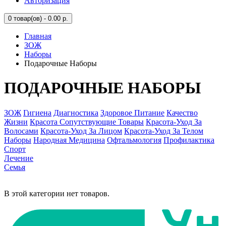
Авторизация
0
товар(ов) - 0.00 р.
Главная
ЗОЖ
Наборы
Подарочные Наборы
ПОДАРОЧНЫЕ НАБОРЫ
ЗОЖ
Гигиена
Диагностика
Здоровое Питание
Качество
Жизни
Красота Сопутствующие Товары
Красота-Уход За
Волосами
Красота-Уход За Лицом
Красота-Уход За Телом
Наборы
Народная Медицина
Офтальмология
Профилактика
Спорт
Лечение
Семья
В этой категории нет товаров.