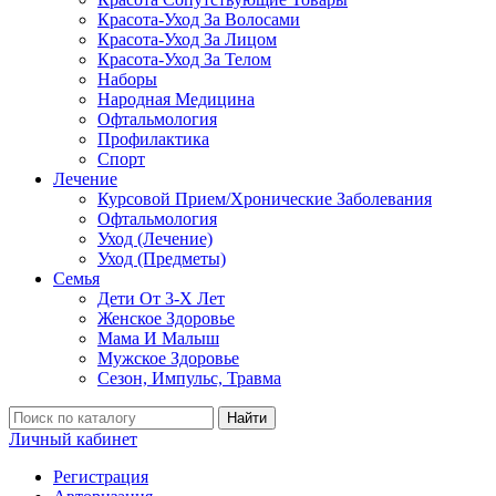
Красота-Уход За Волосами
Красота-Уход За Лицом
Красота-Уход За Телом
Наборы
Народная Медицина
Офтальмология
Профилактика
Спорт
Лечение
Курсовой Прием/Хронические Заболевания
Офтальмология
Уход (Лечение)
Уход (Предметы)
Семья
Дети От 3-Х Лет
Женское Здоровье
Мама И Малыш
Мужское Здоровье
Сезон, Импульс, Травма
Найти
Личный кабинет
Регистрация