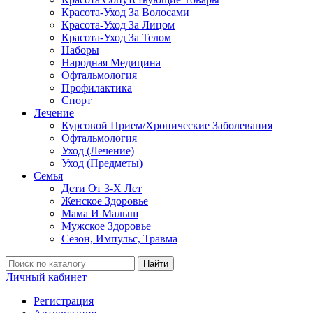
Красота-Уход За Волосами
Красота-Уход За Лицом
Красота-Уход За Телом
Наборы
Народная Медицина
Офтальмология
Профилактика
Спорт
Лечение
Курсовой Прием/Хронические Заболевания
Офтальмология
Уход (Лечение)
Уход (Предметы)
Семья
Дети От 3-Х Лет
Женское Здоровье
Мама И Малыш
Мужское Здоровье
Сезон, Импульс, Травма
Найти
Личный кабинет
Регистрация