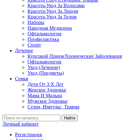
Красота-Уход За Волосами
Красота-Уход За Лицом
Красота-Уход За Телом
Наборы
Народная Медицина
Офтальмология
Профилактика
Спорт
Лечение
Курсовой Прием/Хронические Заболевания
Офтальмология
Уход (Лечение)
Уход (Предметы)
Семья
Дети От 3-Х Лет
Женское Здоровье
Мама И Малыш
Мужское Здоровье
Сезон, Импульс, Травма
Найти
Личный кабинет
Регистрация