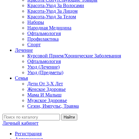
Красота-Уход За Волосами
Красота-Уход За Лицом
Красота-Уход За Телом
Наборы
Народная Медицина
Офтальмология
Профилактика
Спорт
Лечение
Курсовой Прием/Хронические Заболевания
Офтальмология
Уход (Лечение)
Уход (Предметы)
Семья
Дети От 3-Х Лет
Женское Здоровье
Мама И Малыш
Мужское Здоровье
Сезон, Импульс, Травма
Найти
Личный кабинет
Регистрация