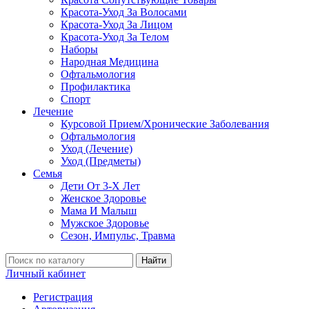
Красота-Уход За Волосами
Красота-Уход За Лицом
Красота-Уход За Телом
Наборы
Народная Медицина
Офтальмология
Профилактика
Спорт
Лечение
Курсовой Прием/Хронические Заболевания
Офтальмология
Уход (Лечение)
Уход (Предметы)
Семья
Дети От 3-Х Лет
Женское Здоровье
Мама И Малыш
Мужское Здоровье
Сезон, Импульс, Травма
Найти
Личный кабинет
Регистрация