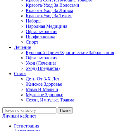
Красота-Уход За Волосами
Красота-Уход За Лицом
Красота-Уход За Телом
Наборы
Народная Медицина
Офтальмология
Профилактика
Спорт
Лечение
Курсовой Прием/Хронические Заболевания
Офтальмология
Уход (Лечение)
Уход (Предметы)
Семья
Дети От 3-Х Лет
Женское Здоровье
Мама И Малыш
Мужское Здоровье
Сезон, Импульс, Травма
Найти
Личный кабинет
Регистрация