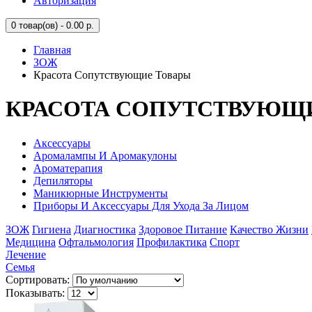
Авторизация
0
товар(ов) - 0.00 р.
Главная
ЗОЖ
Красота Сопутствующие Товары
КРАСОТА СОПУТСТВУЮЩ
Аксессуары
Аромалампы И Аромакулоны
Ароматерапия
Депиляторы
Маникюрные Инструменты
Приборы И Аксессуары Для Ухода За Лицом
ЗОЖ
Гигиена
Диагностика
Здоровое Питание
Качество Жизни
Медицина
Офтальмология
Профилактика
Спорт
Лечение
Семья
Сортировать:
Показывать: