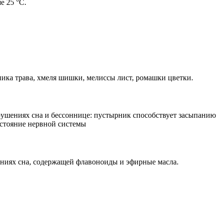
е 25 °С.
рника трава, хмеля шишки, мелиссы лист, ромашки цветки.
ениях сна и бессоннице: пустырник способствует засыпанию и
стояние нервной системы
ениях сна, содержащей флавоноиды и эфирные масла.