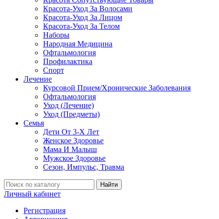
Красота-Уход За Волосами
Красота-Уход За Лицом
Красота-Уход За Телом
Наборы
Народная Медицина
Офтальмология
Профилактика
Спорт
Лечение
Курсовой Прием/Хронические Заболевания
Офтальмология
Уход (Лечение)
Уход (Предметы)
Семья
Дети От 3-Х Лет
Женское Здоровье
Мама И Малыш
Мужское Здоровье
Сезон, Импульс, Травма
Найти
Личный кабинет
Регистрация