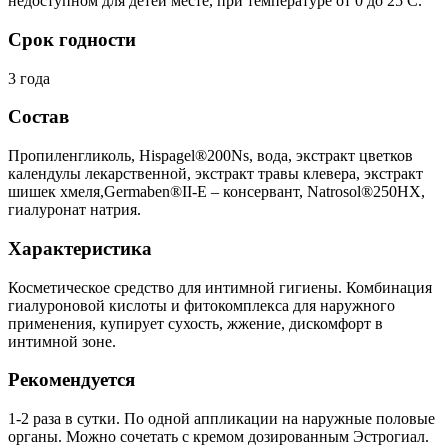
недоступном для детей месте, при температуре от 0 до 25 С.
Срок годности
3 года
Состав
Пропиленгликоль, Hispagel®200Ns, вода, экстракт цветков
календулы лекарственной, экстракт травы клевера, экстракт
шишек хмеля,Germaben®II-E – консервант, Natrosol®250HX,
гиалуронат натрия.
Характеристика
Косметическое средство для интимной гигиены. Комбинация
гиалуроновой кислоты и фитокомплекса для наружного
применения, купирует сухость, жжение, дискомфорт в
интимной зоне.
Рекомендуется
1-2 раза в сутки. По одной аппликации на наружные половые
органы. Можно сочетать с кремом дозированным Эстрогиал.