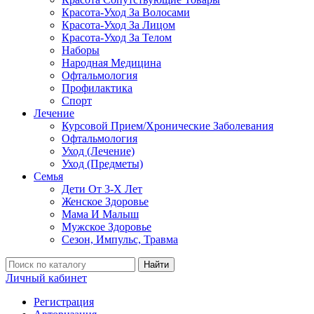
Красота-Уход За Волосами
Красота-Уход За Лицом
Красота-Уход За Телом
Наборы
Народная Медицина
Офтальмология
Профилактика
Спорт
Лечение
Курсовой Прием/Хронические Заболевания
Офтальмология
Уход (Лечение)
Уход (Предметы)
Семья
Дети От 3-Х Лет
Женское Здоровье
Мама И Малыш
Мужское Здоровье
Сезон, Импульс, Травма
Найти
Личный кабинет
Регистрация