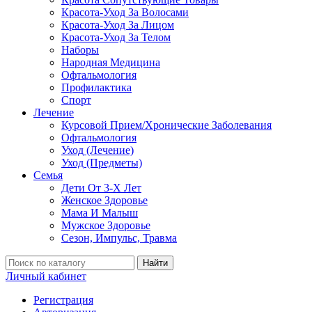
Красота-Уход За Волосами
Красота-Уход За Лицом
Красота-Уход За Телом
Наборы
Народная Медицина
Офтальмология
Профилактика
Спорт
Лечение
Курсовой Прием/Хронические Заболевания
Офтальмология
Уход (Лечение)
Уход (Предметы)
Семья
Дети От 3-Х Лет
Женское Здоровье
Мама И Малыш
Мужское Здоровье
Сезон, Импульс, Травма
Найти
Личный кабинет
Регистрация