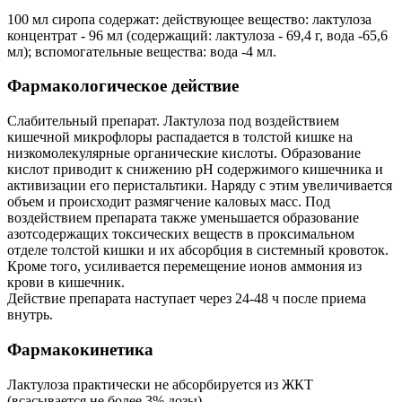
100 мл сиропа содержат: действующее вещество: лактулоза
концентрат - 96 мл (содержащий: лактулоза - 69,4 г, вода -65,6
мл); вспомогательные вещества: вода -4 мл.
Фармакологическое действие
Слабительный препарат. Лактулоза под воздействием
кишечной микрофлоры распадается в толстой кишке на
низкомолекулярные органические кислоты. Образование
кислот приводит к снижению pH содержимого кишечника и
активизации его перистальтики. Наряду с этим увеличивается
объем и происходит размягчение каловых масс. Под
воздействием препарата также уменьшается образование
азотсодержащих токсических веществ в проксимальном
отделе толстой кишки и их абсорбция в системный кровоток.
Кроме того, усиливается перемещение ионов аммония из
крови в кишечник.
Действие препарата наступает через 24-48 ч после приема
внутрь.
Фармакокинетика
Лактулоза практически не абсорбируется из ЖКТ
(всасывается не более 3% дозы).