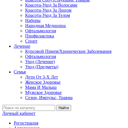
Красота-Уход За Волосами
Красота-Уход За Лицом
Красота-Уход За Телом
Наборы
Народная Медицина
Офтальмология
Профилактика
Спорт
Лечение
Курсовой Прием/Хронические Заболевания
Офтальмология
Уход (Лечение)
Уход (Предметы)
Семья
Дети От 3-Х Лет
Женское Здоровье
Мама И Малыш
Мужское Здоровье
Сезон, Импульс, Травма
Найти
Личный кабинет
Регистрация