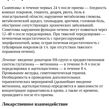
Симптомы:
в течение первых 24 ч после приема — бледность
кожных покровов, тошнота, диарея, рвота, боль в
эпигастральной области; нарушение метаболизма глюкозы,
метаболический ацидоз, тахикардия, аритмия, головная боль,
обострение сопутствующих хронических заболеваний.
Симптомы нарушения функции печени могут появиться через
12–48 ч после передозировки. При тяжелой передозировке —
печеночная недостаточность с прогрессирующей
энцефалопатией, кома; острая почечная недостаточность с
тубулярным некрозом (в т.ч. при отсутствии тяжелого
поражения печени).
Лечение:
введение донаторов SH-групп и предшественников
синтеза глутатиона — метионина — в течение 8–9 ч после
передозировки и ацетилцистеина — в течение 8 ч.
Промывание желудка, симптоматическая терапия.
Необходимость в проведении дополнительных
терапевтических мероприятий (дальнейшее введение
метионина, ацетилцистеина) определяется в зависимости от
концентрации парацетамола в крови, а также от времени,
прошедшего после его приема.
Лекарственное взаимодействие