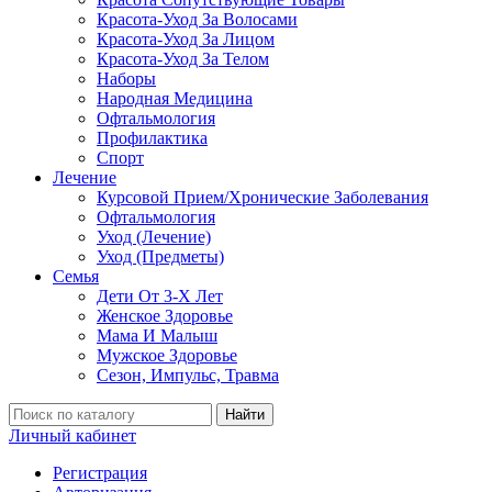
Красота-Уход За Волосами
Красота-Уход За Лицом
Красота-Уход За Телом
Наборы
Народная Медицина
Офтальмология
Профилактика
Спорт
Лечение
Курсовой Прием/Хронические Заболевания
Офтальмология
Уход (Лечение)
Уход (Предметы)
Семья
Дети От 3-Х Лет
Женское Здоровье
Мама И Малыш
Мужское Здоровье
Сезон, Импульс, Травма
Найти
Личный кабинет
Регистрация