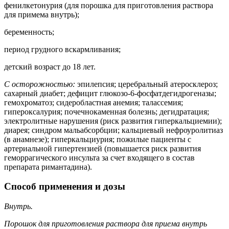
фенилкетонурия (для порошка для приготовления раствора
для примема внутрь);
беременность;
период грудного вскармливания;
детский возраст до 18 лет.
С осторожностью:
эпилепсия; церебральный атеросклероз;
сахарный диабет; дефицит глюкозо-6-фосфатдегидрогеназы;
гемохроматоз; сидеробластная анемия; талассемия;
гипероксалурия; почечнокаменная болезнь; дегидратация;
электролитные нарушения (риск развития гиперкальциемии);
диарея; синдром мальабсорбции; кальциевый нефроуролитиаз
(в анамнезе); гиперкальциурия; пожилые пациенты с
артериальной гипертензией (повышается риск развития
геморрагического инсульта за счет входящего в состав
препарата римантадина).
Способ применения и дозы
Внутрь.
Порошок для приготовления раствора для приема внутрь