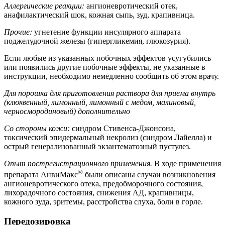
Аллергические реакции:
ангионевротический отек,
анафилактический шок, кожная сыпь, зуд, крапивница.
Прочие:
угнетение функции инсулярного аппарата
поджелудочной железы (гипергликемия, глюкозурия).
Если любые из указанных побочных эффектов усугубились
или появились другие побочные эффекты, не указанные в
инструкции, необходимо немедленно сообщить об этом врачу.
Для порошка для приготовления раствора для приема внутрь
(клюквенный, лимонный, лимонный с медом, малиновый,
черносмородиновый) дополнительно
Со стороны кожи:
синдром Стивенса-Джонсона,
токсический эпидермальный некролиз (синдром Лайелла) и
острый генерализованный экзантематозный пустулез.
Опыт пострегистрационного применения.
В ходе применения
®
препарата АнвиМакс
были описаны случаи возникновения
ангионевротического отека, предобморочного состояния,
лихорадочного состояния, снижения АД, крапивницы,
кожного зуда, эритемы, расстройства слуха, боли в горле.
Передозировка