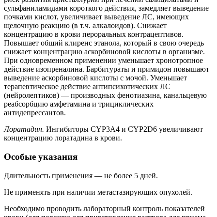
сульфаниламидами короткого действия, замедляет выведение
почками кислот, увеличивает выведение ЛС, имеющих
щелочную реакцию (в т.ч. алкалоидов). Снижает
концентрацию в крови пероральных контрацептивов.
Повышает общий клиренс этанола, который в свою очередь
снижает концентрацию аскорбиновой кислоты в организме.
При одновременном применении уменьшает хронотропное
действие изопреналина. Барбитураты и примидон повышают
выведение аскорбиновой кислоты с мочой. Уменьшает
терапевтическое действие антипсихотических ЛС
(нейролептиков) — производных фенотиазина, канальцевую
реабсорбцию амфетамина и трициклических
антидепрессантов.
Лоратадин.
Ингибиторы CYP3A4 и CYP2D6 увеличивают
концентрацию лоратадина в крови.
Особые указания
Длительность применения — не более 5 дней.
Не применять при наличии метастазирующих опухолей.
Необходимо проводить лабораторный контроль показателей