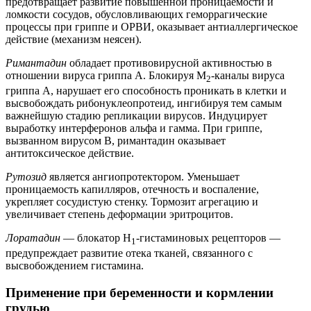
предотвращает развитие повышенной проницаемости и
ломкости сосудов, обусловливающих геморрагические
процессы при гриппе и ОРВИ, оказывает антиаллергическое
действие (механизм неясен).
Римантадин
обладает противовирусной активностью в
отношении вируса гриппа A. Блокируя М
-каналы вируса
2
гриппа А, нарушает его способность проникать в клетки и
высвобождать рибонуклеопротеид, ингибируя тем самым
важнейшую стадию репликации вирусов. Индуцирует
выработку интерферонов альфа и гамма. При гриппе,
вызванном вирусом В, римантадин оказывает
антитоксическое действие.
Рутозид
является ангиопротектором. Уменьшает
проницаемость капилляров, отечность и воспаление,
укрепляет сосудистую стенку. Тормозит агрегацию и
увеличивает степень деформации эритроцитов.
Лоратадин
— блокатор Н
-гистаминовых рецепторов —
1
предупреждает развитие отека тканей, связанного с
высвобождением гистамина.
Применение при беременности и кормлении
грудью