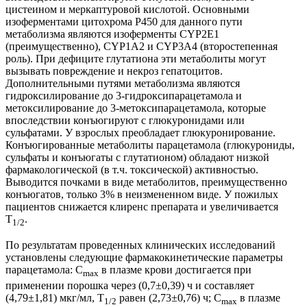
цистеином и меркаптуровой кислотой. Основными
изоферментами цитохрома Р450 для данного пути
метаболизма являются изоферменты CYP2E1
(преимущественно), CYP1A2 и CYP3A4 (второстепенная
роль). При дефиците глутатиона эти метаболиты могут
вызывать повреждение и некроз гепатоцитов.
Дополнительными путями метаболизма являются
гидроксилирование до 3-гидроксипарацетамола и
метоксилирование до 3-метоксипарацетамола, которые
впоследствии конъюгируют с глюкуронидами или
сульфатами. У взрослых преобладает глюкуронирование.
Конъюгированные метаболиты парацетамола (глюкурониды,
сульфаты и конъюгаты с глутатионом) обладают низкой
фармакологической (в т.ч. токсической) активностью.
Выводится почками в виде метаболитов, преимущественно
конъюгатов, только 3% в неизмененном виде. У пожилых
пациентов снижается клиренс препарата и увеличивается
T
.
1/2
По результатам проведенных клинических исследований
установлены следующие фармакокинетические параметры
парацетамола: C
в плазме крови достигается при
max
применении порошка через (0,7±0,39) ч и составляет
(4,79±1,81) мкг/мл, T
равен (2,73±0,76) ч; C
в плазме
1/2
max