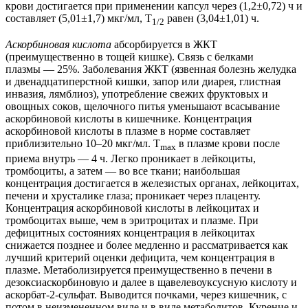
крови достигается при применении капсул через (1,2±0,72) ч и
составляет (5,01±1,7) мкг/мл, T
равен (3,04±1,01) ч.
1/2
Аскорбиновая кислота
абсорбируется в ЖКТ
(преимущественно в тощей кишке). Связь с белками
плазмы — 25%. Заболевания ЖКТ (язвенная болезнь желудка
и двенадцатиперстной кишки, запор или диарея, глистная
инвазия, лямблиоз), употребление свежих фруктовых и
овощных соков, щелочного питья уменьшают всасывание
аскорбиновой кислоты в кишечнике. Концентрация
аскорбиновой кислоты в плазме в норме составляет
приблизительно 10–20 мкг/мл. T
в плазме крови после
max
приема внутрь — 4 ч. Легко проникает в лейкоциты,
тромбоциты, а затем — во все ткани; наибольшая
концентрация достигается в железистых органах, лейкоцитах,
печени и хрусталике глаза; проникает через плаценту.
Концентрация аскорбиновой кислоты в лейкоцитах и
тромбоцитах выше, чем в эритроцитах и плазме. При
дефицитных состояниях концентрация в лейкоцитах
снижается позднее и более медленно и рассматривается как
лучший критерий оценки дефицита, чем концентрация в
плазме. Метаболизируется преимущественно в печени в
дезоксиаскорбиновую и далее в щавелевоуксусную кислоту и
аскорбат-2-сульфат. Выводится почками, через кишечник, с
потом в неизмененном виде и в виде метаболитов. Курение и