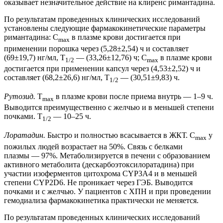
оказывает незначительное действие на клиренс римантадина.
По результатам проведенных клинических исследований
установлены следующие фармакокинетические параметры
римантадина: C
в плазме крови достигается при
max
применении порошка через (5,28±2,54) ч и составляет
(69±19,7) нг/мл, T
— (33,26±12,76) ч; C
в плазме крови
1/2
max
достигается при применении капсул через (4,53±2,52) ч и
составляет (68,2±26,6) нг/мл, T
— (30,51±9,83) ч.
1/2
Рутозид.
T
в плазме крови после приема внутрь — 1–9 ч.
max
Выводится преимущественно с желчью и в меньшей степени
почками. T
— 10–25 ч.
1/2
Лоpaтадин.
Быстро и полностью всасывается в ЖКТ. C
у
max
пожилых людей возрастает на 50%. Связь с белками
плазмы — 97%. Метаболизируется в печени с образованием
активного метаболита (дескарбоэтоксилоратадина) при
участии изоферментов цитохрома CYP3A4 и в меньшей
степени CYP2D6. Не проникает через ГЭБ. Выводится
почками и с желчью. У пациентов с ХПН и при проведении
гемодиализа фармакокинетика практически не меняется.
По результатам проведенных клинических исследований