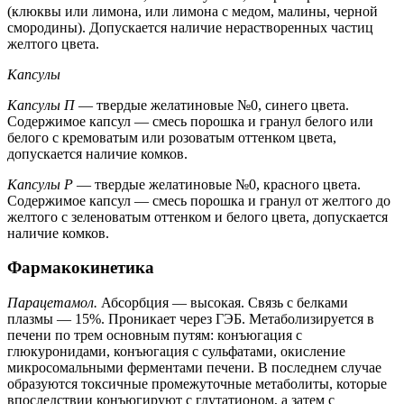
(клюквы или лимона, или лимона с медом, малины, черной
смородины). Допускается наличие нерастворенных частиц
желтого цвета.
Капсулы
Капсулы П
— твердые желатиновые №0, синего цвета.
Содержимое капсул — смесь порошка и гранул белого или
белого с кремоватым или розоватым оттенком цвета,
допускается наличие комков.
Капсулы Р
— твердые желатиновые №0, красного цвета.
Содержимое капсул — смесь порошка и гранул от желтого до
желтого с зеленоватым оттенком и белого цвета, допускается
наличие комков.
Фармакокинетика
Парацетамол.
Абсорбция — высокая. Связь с белками
плазмы — 15%. Проникает через ГЭБ. Метаболизируется в
печени по трем основным путям: конъюгация с
глюкуронидами, конъюгация с сульфатами, окисление
микросомальными ферментами печени. В последнем случае
образуются токсичные промежуточные метаболиты, которые
впоследствии конъюгируют с глутатионом, а затем с