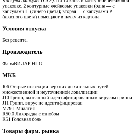
Капсулы (капсулы П и Р).
По 10 капс. в контурной ячейковой
упаковке. 2 контурные ячейковые упаковки (одна — с
капсулами П (синего цвета); вторая — с капсулами Р
(красного цвета) помещают в пачку из картона.
Условия отпуска
Без рецепта.
Производитель
ФармВИЛАР НПО
МКБ
J06 Острые инфекции верхних дыхательных путей
множественной и неуточненной локализации
J10 Грипп, вызванный идентифицированным вирусом гриппа
J11 Грипп, вирус не идентифицирован
M79.1 Миалгия
R50.0 Лихорадка с ознобом
R51 Головная боль
Товары фарм. рынка