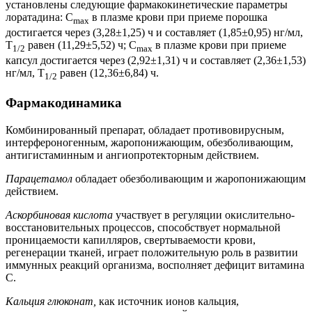
установлены следующие фармакокинетические параметры
лоратадина: C
в плазме крови при приеме порошка
max
достигается через (3,28±1,25) ч и составляет (1,85±0,95) нг/мл,
T
равен (11,29±5,52) ч; C
в плазме крови при приеме
1/2
max
капсул достигается через (2,92±1,31) ч и составляет (2,36±1,53)
нг/мл, T
равен (12,36±6,84) ч.
1/2
Фармакодинамика
Комбинированный препарат, обладает противовирусным,
интерфероногенным, жаропонижающим, обезболивающим,
антигистаминным и ангиопротекторным действием.
Парацетамол
обладает обезболивающим и жаропонижающим
действием.
Аскорбиновая кислота
участвует в регуляции окислительно-
восстановительных процессов, способствует нормальной
проницаемости капилляров, свертываемости крови,
регенерации тканей, играет положительную роль в развитии
иммунных реакций организма, восполняет дефицит витамина
С.
Кальция глюконат,
как источник ионов кальция,