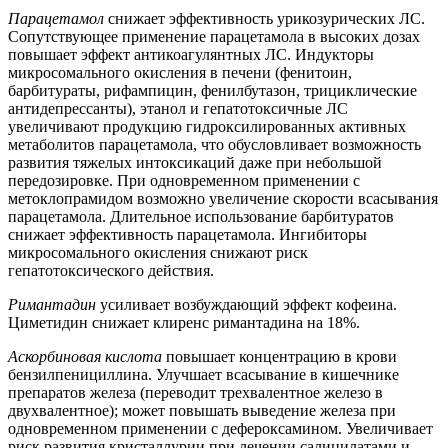
Парацетамол
снижает эффективность урикозурических ЛС.
Сопутствующее применение парацетамола в высоких дозах
повышает эффект антикоагулянтных ЛС. Индукторы
микросомального окисления в печени (фенитоин,
барбитураты, рифампицин, фенилбутазон, трициклические
антидепрессанты), этанол и гепатотоксичные ЛС
увеличивают продукцию гидроксилированных активных
метаболитов парацетамола, что обусловливает возможность
развития тяжелых интоксикаций даже при небольшой
передозировке. При одновременном применении с
метоклопрамидом возможно увеличение скорости всасывания
парацетамола. Длительное использование барбитуратов
снижает эффективность парацетамола. Ингибиторы
микросомального окисления снижают риск
гепатотоксического действия.
Римантадин
усиливает возбуждающий эффект кофеина.
Циметидин снижает клиренс римантадина на 18%.
Аскорбиновая кислота
повышает концентрацию в крови
бензилпенициллина. Улучшает всасывание в кишечнике
препаратов железа (переводит трехвалентное железо в
двухвалентное); может повышать выведение железа при
одновременном применении с дефероксамином. Увеличивает
риск развития кристаллурии при лечении салицилатами и