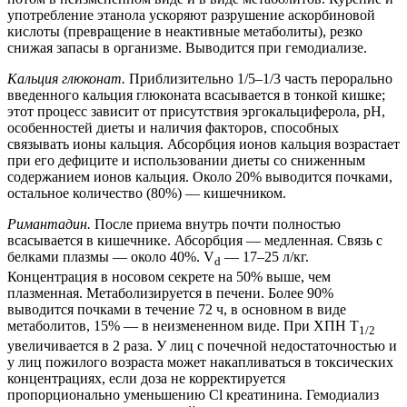
употребление этанола ускоряют разрушение аскорбиновой
кислоты (превращение в неактивные метаболиты), резко
снижая запасы в организме. Выводится при гемодиализе.
Кальция глюконат.
Приблизительно 1/5–1/3 часть перорально
введенного кальция глюконата всасывается в тонкой кишке;
этот процесс зависит от присутствия эргокальциферола, рН,
особенностей диеты и наличия факторов, способных
связывать ионы кальция. Абсорбция ионов кальция возрастает
при его дефиците и использовании диеты со сниженным
содержанием ионов кальция. Около 20% выводится почками,
остальное количество (80%) — кишечником.
Римантадин.
После приема внутрь почти полностью
всасывается в кишечнике. Абсорбция — медленная. Связь с
белками плазмы — около 40%. V
— 17–25 л/кг.
d
Концентрация в носовом секрете на 50% выше, чем
плазменная. Метаболизируется в печени. Более 90%
выводится почками в течение 72 ч, в основном в виде
метаболитов, 15% — в неизмененном виде. При ХПН T
1/2
увеличивается в 2 раза. У лиц с почечной недостаточностью и
у лиц пожилого возраста может накапливаться в токсических
концентрациях, если доза не корректируется
пропорционально уменьшению Cl креатинина. Гемодиализ