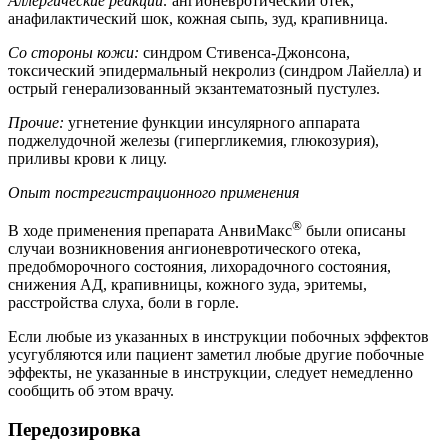
Аллергические реакции:
ангионевротический отек,
анафилактический шок, кожная сыпь, зуд, крапивница.
Со стороны кожи:
синдром Стивенса-Джонсона,
токсический эпидермальный некролиз (синдром Лайелла) и
острый генерализованный экзантематозный пустулез.
Прочие:
угнетение функции инсулярного аппарата
поджелудочной железы (гипергликемия, глюкозурия),
приливы крови к лицу.
Опыт пострегистрационного применения
®
В ходе применения препарата АнвиМакс
были описаны
случаи возникновения ангионевротического отека,
предобморочного состояния, лихорадочного состояния,
снижения АД, крапивницы, кожного зуда, эритемы,
расстройства слуха, боли в горле.
Если любые из указанных в инструкции побочных эффектов
усугубляются или пациент заметил любые другие побочные
эффекты, не указанные в инструкции, следует немедленно
сообщить об этом врачу.
Передозировка