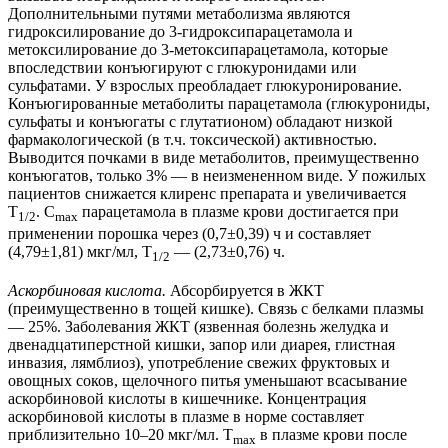
Дополнительными путями метаболизма являются
гидроксилирование до 3-гидроксипарацетамола и
метоксилирование до 3-метоксипарацетамола, которые
впоследствии конъюгируют с глюкуронидами или
сульфатами. У взрослых преобладает глюкуронирование.
Конъюгированные метаболиты парацетамола (глюкурониды,
сульфаты и конъюгаты с глутатионом) обладают низкой
фармакологической (в т.ч. токсической) активностью.
Выводится почками в виде метаболитов, преимущественно
конъюгатов, только 3% — в неизмененном виде. У пожилых
пациентов снижается клиренс препарата и увеличивается
T
. C
парацетамола в плазме крови достигается при
1/2
max
применении порошка через (0,7±0,39) ч и составляет
(4,79±1,81) мкг/мл, T
— (2,73±0,76) ч.
1/2
Аскорбиновая кислота.
Абсорбируется в ЖКТ
(преимущественно в тощей кишке). Связь с белками плазмы
— 25%. Заболевания ЖКТ (язвенная болезнь желудка и
двенадцатиперстной кишки, запор или диарея, глистная
инвазия, лямблиоз), употребление свежих фруктовых и
овощных соков, щелочного питья уменьшают всасывание
аскорбиновой кислоты в кишечнике. Концентрация
аскорбиновой кислоты в плазме в норме составляет
приблизительно 10–20 мкг/мл. T
в плазме крови после
max