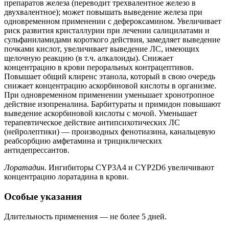
препаратов железа (переводит трехвалентное железо в
двухвалентное); может повышать выведение железа при
одновременном применении с дефероксамином. Увеличивает
риск развития кристаллурии при лечении салицилатами и
сульфаниламидами короткого действия, замедляет выведение
почками кислот, увеличивает выведение ЛС, имеющих
щелочную реакцию (в т.ч. алкалоиды). Снижает
концентрацию в крови пероральных контрацептивов.
Повышает общий клиренс этанола, который в свою очередь
снижает концентрацию аскорбиновой кислоты в организме.
При одновременном применении уменьшает хронотропное
действие изопреналина. Барбитураты и примидон повышают
выведение аскорбиновой кислоты с мочой. Уменьшает
терапевтическое действие антипсихотических ЛС
(нейролептики) — производных фенотиазина, канальцевую
реабсорбцию амфетамина и трициклических
антидепрессантов.
Лоратадин.
Ингибиторы CYP3A4 и CYP2D6 увеличивают
концентрацию лоратадина в крови.
Особые указания
Длительность применения — не более 5 дней.