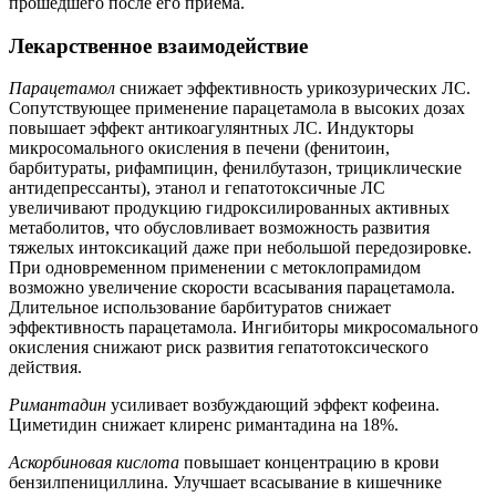
прошедшего после его приема.
Лекарственное взаимодействие
Парацетамол
снижает эффективность урикозурических ЛС.
Сопутствующее применение парацетамола в высоких дозах
повышает эффект антикоагулянтных ЛС. Индукторы
микросомального окисления в печени (фенитоин,
барбитураты, рифампицин, фенилбутазон, трициклические
антидепрессанты), этанол и гепатотоксичные ЛС
увеличивают продукцию гидроксилированных активных
метаболитов, что обусловливает возможность развития
тяжелых интоксикаций даже при небольшой передозировке.
При одновременном применении с метоклопрамидом
возможно увеличение скорости всасывания парацетамола.
Длительное использование барбитуратов снижает
эффективность парацетамола. Ингибиторы микросомального
окисления снижают риск развития гепатотоксического
действия.
Римантадин
усиливает возбуждающий эффект кофеина.
Циметидин снижает клиренс римантадина на 18%.
Аскорбиновая кислота
повышает концентрацию в крови
бензилпенициллина. Улучшает всасывание в кишечнике