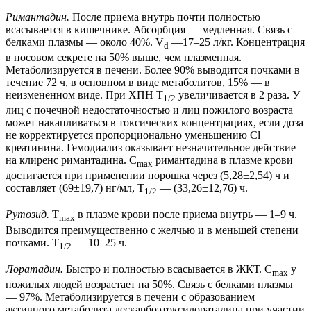
Римантадин.
После приема внутрь почти полностью
всасывается в кишечнике. Абсорбция — медленная. Связь с
белками плазмы — около 40%. V
—17–25 л/кг. Концентрация
d
в носовом секрете на 50% выше, чем плазменная.
Метаболизируется в печени. Более 90% выводится почками в
течение 72 ч, в основном в виде метаболитов, 15% — в
неизмененном виде. При ХПН T
увеличивается в 2 раза. У
1/2
лиц с почечной недостаточностью и лиц пожилого возраста
может накапливаться в токсических концентрациях, если доза
не корректируется пропорционально уменьшению Cl
креатинина. Гемодиализ оказывает незначительное действие
на клиренс римантадина. C
римантадина в плазме крови
max
достигается при применении порошка через (5,28±2,54) ч и
составляет (69±19,7) нг/мл, T
— (33,26±12,76) ч.
1/2
Рутозид.
T
в плазме крови после приема внутрь — 1–9 ч.
max
Выводится преимущественно с желчью и в меньшей степени
почками. T
— 10–25 ч.
1/2
Лоратадин.
Быстро и полностью всасывается в ЖКТ. C
у
max
пожилых людей возрастает на 50%. Связь с белками плазмы
— 97%. Метаболизируется в печени с образованием
активного метаболита дескарбоэтоксилоратадина при участии