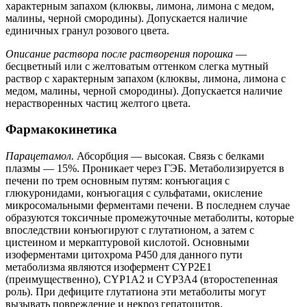
характерным запахом (клюквы, лимона, лимона с медом,
малины, черной смородины). Допускается наличие
единичных гранул розового цвета.
Описание раствора после растворения порошка
—
бесцветный или с желтоватым оттенком слегка мутный
раствор с характерным запахом (клюквы, лимона, лимона с
медом, малины, черной смородины). Допускается наличие
нерастворенных частиц желтого цвета.
Фармакокинетика
Парацетамол.
Абсорбция — высокая. Связь с белками
плазмы — 15%. Проникает через ГЭБ. Метаболизируется в
печени по трем основным путям: конъюгация с
глюкуронидами, конъюгация с сульфатами, окисление
микросомальными ферментами печени. В последнем случае
образуются токсичные промежуточные метаболиты, которые
впоследствии конъюгируют с глутатионом, а затем с
цистеином и меркаптуровой кислотой. Основными
изоферментами цитохрома Р450 для данного пути
метаболизма являются изофермент CYP2E1
(преимущественно), CYP1A2 и CYP3A4 (второстепенная
роль). При дефиците глутатиона эти метаболиты могут
вызывать повреждение и некроз гепатоцитов.