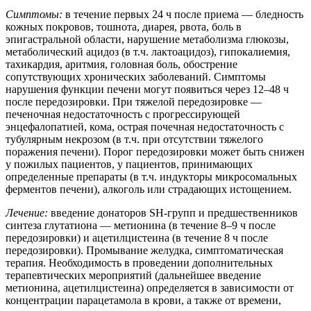
Симптомы:
в течение первых 24 ч после приема — бледность
кожных покровов, тошнота, диарея, рвота, боль в
эпигастральной области, нарушение метаболизма глюкозы,
метаболический ацидоз (в т.ч. лактоацидоз), гипокалиемия,
тахикардия, аритмия, головная боль, обострение
сопутствующих хронических заболеваний. Симптомы
нарушения функции печени могут появиться через 12–48 ч
после передозировки. При тяжелой передозировке —
печеночная недостаточность с прогрессирующей
энцефалопатией, кома, острая почечная недостаточность с
тубулярным некрозом (в т.ч. при отсутствии тяжелого
поражения печени). Порог передозировки может быть снижен
у пожилых пациентов, у пациентов, принимающих
определенные препараты (в т.ч. индукторы микросомальных
ферментов печени), алкоголь или страдающих истощением.
Лечение:
введение донаторов SH-групп и предшественников
синтеза глутатиона — метионина (в течение 8–9 ч после
передозировки) и ацетилцистеина (в течение 8 ч после
передозировки). Промывание желудка, симптоматическая
терапия. Необходимость в проведении дополнительных
терапевтических мероприятий (дальнейшее введение
метионина, ацетилцистеина) определяется в зависимости от
концентрации парацетамола в крови, а также от времени,