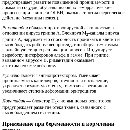
предотвращает развитие повышенной проницаемости и
ломкости сосудов, обуславливающих геморрагические
процессы при гриппе и ОРВИ, оказывает антиаллергическое
действие (механизм неясен).
Римантадин
обладает противовирусной активностью в
отношении вируса гриппа А. Блокируя М
-каналы вируса
2
гриппа А, нарушает его способность проникать в клетки и
высвобождать рибонуклеопротеид, ингибируя тем самым
важнейшую стадию репликации вирусов. Индуцирует
выработку интерферонов альфа и гамма. При гриппе,
вызванном вирусом В, римантадин оказывает
антитоксическое действие.
Рутозид
является ангиопротектором. Уменьшает
проницаемость капилляров, отечность и воспаление,
укрепляет сосудистую стенку, тормозит агрегацию и
увеличивает степень деформации эритроцитов.
Лоратадин
— блокатор Н
-гистаминовых рецепторов,
1
предупреждает развитие отека тканей, связанного с
высвобождением гистамина.
Применение при беременности и кормлении