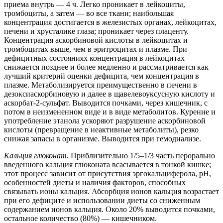
приема внутрь — 4 ч. Легко проникает в лейкоциты,
тромбоциты, а затем — во все ткани; наибольшая
концентрация достигается в железистых органах, лейкоцитах,
печени и хрусталике глаза; проникает через плаценту.
Концентрация аскорбиновой кислоты в лейкоцитах и
тромбоцитах выше, чем в эритроцитах и плазме. При
дефицитных состояниях концентрация в лейкоцитах
снижается позднее и более медленно и рассматривается как
лучший критерий оценки дефицита, чем концентрация в
плазме. Метаболизируется преимущественно в печени в
дезоксиаскорбиновую и далее в щавелевоуксусную кислоту и
аскорбат-2-сульфат. Выводится почками, через кишечник, с
потом в неизмененном виде и в виде метаболитов. Курение и
употребление этанола ускоряют разрушение аскорбиновой
кислоты (превращение в неактивные метаболиты), резко
снижая запасы в организме. Выводится при гемодиализе.
Кальция глюконат.
Приблизительно 1/5–1/3 часть перорально
введенного кальция глюконата всасывается в тонкой кишке;
этот процесс зависит от присутствия эргокальциферола, pH,
особенностей диеты и наличия факторов, способных
связывать ионы кальция. Абсорбция ионов кальция возрастает
при его дефиците и использовании диеты со сниженным
содержанием ионов кальция. Около 20% выводится почками,
остальное количество (80%) — кишечником.