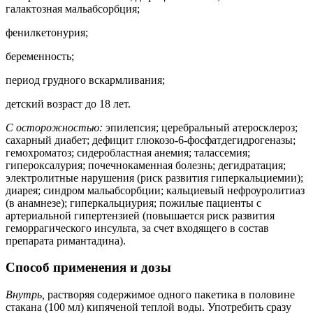
галактозная мальабсорбция;
фенилкетонурия;
беременность;
период грудного вскармливания;
детский возраст до 18 лет.
С осторожностью:
эпилепсия; церебральный атеросклероз;
сахарный диабет; дефицит глюкозо-6-фосфатдегидрогеназы;
гемохроматоз; сидеробластная анемия; талассемия;
гипероксалурия; почечнокаменная болезнь; дегидратация;
электролитные нарушения (риск развития гиперкальциемии);
диарея; синдром мальабсорбции; кальциевый нефроуролитиаз
(в анамнезе); гиперкальциурия; пожилые пациенты с
артериальной гипертензией (повышается риск развития
геморрагического инсульта, за счет входящего в состав
препарата римантадина).
Способ применения и дозы
Внутрь,
растворяя содержимое одного пакетика в половине
стакана (100 мл) кипяченой теплой воды. Употребить сразу