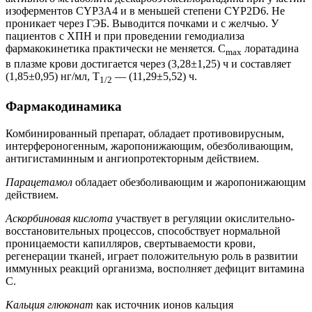
изоферментов CYP3A4 и в меньшей степени CYP2D6. Не
проникает через ГЭБ. Выводится почками и с желчью. У
пациентов с ХПН и при проведении гемодиализа
фармакокинетика практически не меняется. C
лоратадина
max
в плазме крови достигается через (3,28±1,25) ч и составляет
(1,85±0,95) нг/мл, T
— (11,29±5,52) ч.
1/2
Фармакодинамика
Комбинированный препарат, обладает противовирусным,
интерфероногенным, жаропонижающим, обезболивающим,
антигистаминным и ангиопротекторным действием.
Парацетамол
обладает обезболивающим и жаропонижающим
действием.
Аскорбиновая кислота
участвует в регуляции окислительно-
восстановительных процессов, способствует нормальной
проницаемости капилляров, свертываемости крови,
регенерации тканей, играет положительную роль в развитии
иммунных реакций организма, восполняет дефицит витамина
С.
Кальция глюконат
как источник ионов кальция