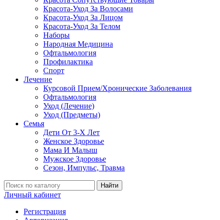
Красота-Уход За Волосами
Красота-Уход За Лицом
Красота-Уход За Телом
Наборы
Народная Медицина
Офтальмология
Профилактика
Спорт
Лечение
Курсовой Прием/Хронические Заболевания
Офтальмология
Уход (Лечение)
Уход (Предметы)
Семья
Дети От 3-Х Лет
Женское Здоровье
Мама И Малыш
Мужское Здоровье
Сезон, Импульс, Травма
Найти
Личный кабинет
Регистрация