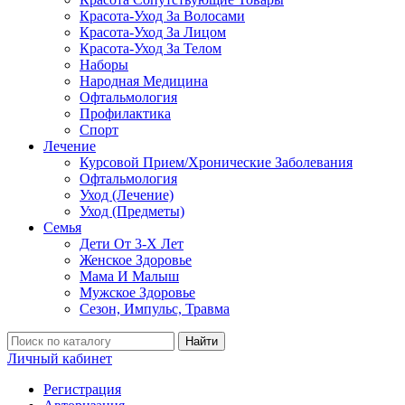
Красота-Уход За Волосами
Красота-Уход За Лицом
Красота-Уход За Телом
Наборы
Народная Медицина
Офтальмология
Профилактика
Спорт
Лечение
Курсовой Прием/Хронические Заболевания
Офтальмология
Уход (Лечение)
Уход (Предметы)
Семья
Дети От 3-Х Лет
Женское Здоровье
Мама И Малыш
Мужское Здоровье
Сезон, Импульс, Травма
Найти
Личный кабинет
Регистрация