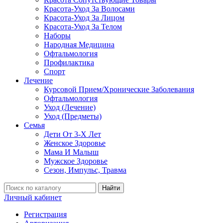
Красота-Уход За Волосами
Красота-Уход За Лицом
Красота-Уход За Телом
Наборы
Народная Медицина
Офтальмология
Профилактика
Спорт
Лечение
Курсовой Прием/Хронические Заболевания
Офтальмология
Уход (Лечение)
Уход (Предметы)
Семья
Дети От 3-Х Лет
Женское Здоровье
Мама И Малыш
Мужское Здоровье
Сезон, Импульс, Травма
Найти
Личный кабинет
Регистрация