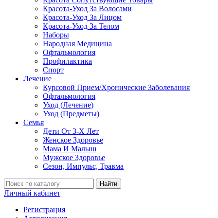
Красота-Уход За Волосами
Красота-Уход За Лицом
Красота-Уход За Телом
Наборы
Народная Медицина
Офтальмология
Профилактика
Спорт
Лечение
Курсовой Прием/Хронические Заболевания
Офтальмология
Уход (Лечение)
Уход (Предметы)
Семья
Дети От 3-Х Лет
Женское Здоровье
Мама И Малыш
Мужское Здоровье
Сезон, Импульс, Травма
Найти
Личный кабинет
Регистрация