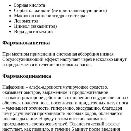
Борная кислота
Сорбитол жидкий (не кристаллизирующийся)
Макрогол глицерилгидроксистеарат
Левоментол
Цинеол (эвкалиптол)
Вода для инъекций
Фармакокинетика
При местном применении системная абсорбция низкая.
Сосудосуживающий эффект наступает через несколько минут
и продолжается в течение нескольких часов.
Фармакодинамика
Нафазолин – альфа-адреностимулирующее средство,
оказывает быстрое, выраженное и продолжительное
вазоконстрикторное действие в отношении сосудов слизистых
оболочек полости носа, носоглотки и придаточных пазух носа
– уменьшает отечность, гиперемию, экссудацию, благодаря
чему улучшается проходимость носовых ходов, облегчается
носовое дыхание. Наряду с этим восстанавливается
проходимость евстахиевых труб. Терапевтический эффект
наступает, как правило, в течение 5 минут после введения