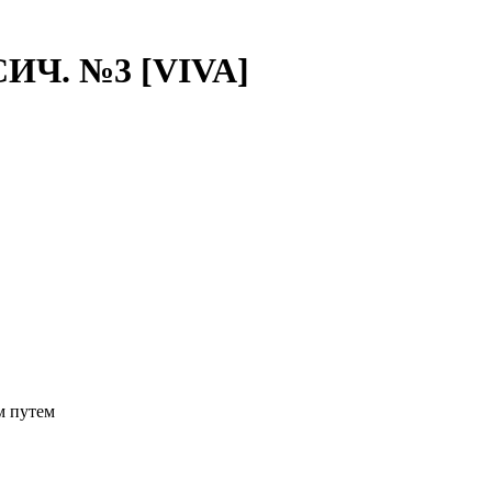
Ч. №3 [VIVA]
м путем