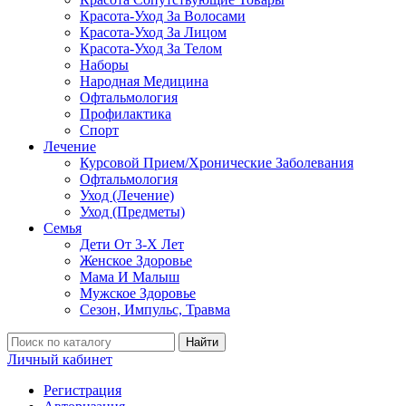
Красота-Уход За Волосами
Красота-Уход За Лицом
Красота-Уход За Телом
Наборы
Народная Медицина
Офтальмология
Профилактика
Спорт
Лечение
Курсовой Прием/Хронические Заболевания
Офтальмология
Уход (Лечение)
Уход (Предметы)
Семья
Дети От 3-Х Лет
Женское Здоровье
Мама И Малыш
Мужское Здоровье
Сезон, Импульс, Травма
Найти
Личный кабинет
Регистрация