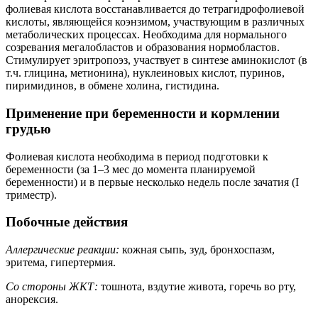
фолиевая кислота восстанавливается до тетрагидрофолиевой
кислоты, являющейся коэнзимом, участвующим в различных
метаболических процессах. Необходима для нормального
созревания мегалобластов и образования нормобластов.
Стимулирует эритропоэз, участвует в синтезе аминокислот (в
т.ч. глицина, метионина), нуклеиновых кислот, пуринов,
пиримидинов, в обмене холина, гистидина.
Применение при беременности и кормлении
грудью
Фолиевая кислота необходима в период подготовки к
беременности (за 1–3 мес до момента планируемой
беременности) и в первые несколько недель после зачатия (I
триместр).
Побочные действия
Аллергические реакции:
кожная сыпь, зуд, бронхоспазм,
эритема, гипертермия.
Со стороны ЖКТ:
тошнота, вздутие живота, горечь во рту,
анорексия.