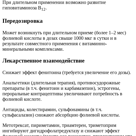
При длительном применении возможно развитие
гиповитаминоза В
.
12
Передозировка
Может возникнуть при длительном приеме (более 1–2 мес)
фолиевой кислоты в дозах свыше 1000 мкг в сутки и в
результате совместного применения с витаминно-
минеральными комплексами.
Лекарственное взаимодействие
Снижает эффект фенитоина (требуется увеличение его дозы).
Анальгетики (длительная терапия), противосудорожные
препараты (в т.ч. фенитоин и карбамазепин), эстрогены,
пероральные контрацептивы увеличивают потребность в
фолиевой кислоте.
Антациды, колестирамин, сульфонамины (в т.ч.
сульфасалазин) снижают абсорбцию фолиевой кислоты.
Метотрексат, пириметамин, триамтерен, триметоприм
ингибируют дигидрофолатредуктазу и снижают эффект