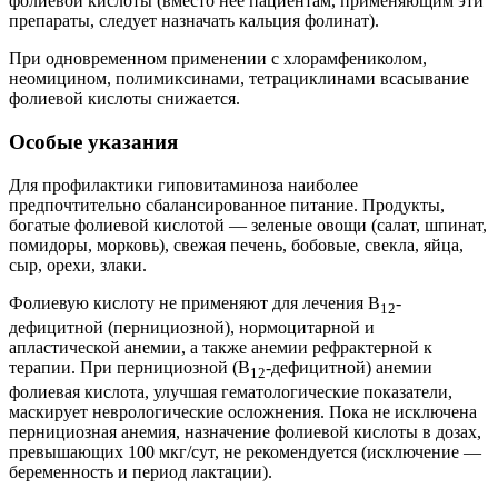
фолиевой кислоты (вместо нее пациентам, применяющим эти
препараты, следует назначать кальция фолинат).
При одновременном применении с хлорамфениколом,
неомицином, полимиксинами, тетрациклинами всасывание
фолиевой кислоты снижается.
Особые указания
Для профилактики гиповитаминоза наиболее
предпочтительно сбалансированное питание. Продукты,
богатые фолиевой кислотой — зеленые овощи (салат, шпинат,
помидоры, морковь), свежая печень, бобовые, свекла, яйца,
сыр, орехи, злаки.
Фолиевую кислоту не применяют для лечения В
-
12
дефицитной (пернициозной), нормоцитарной и
апластической анемии, а также анемии рефрактерной к
терапии. При пернициозной (В
-дефицитной) анемии
12
фолиевая кислота, улучшая гематологические показатели,
маскирует неврологические осложнения. Пока не исключена
пернициозная анемия, назначение фолиевой кислоты в дозах,
превышающих 100 мкг/сут, не рекомендуется (исключение —
беременность и период лактации).