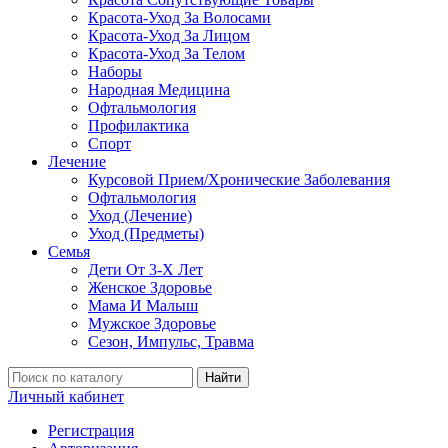
Красота-Уход За Волосами
Красота-Уход За Лицом
Красота-Уход За Телом
Наборы
Народная Медицина
Офтальмология
Профилактика
Спорт
Лечение
Курсовой Прием/Хронические Заболевания
Офтальмология
Уход (Лечение)
Уход (Предметы)
Семья
Дети От 3-Х Лет
Женское Здоровье
Мама И Малыш
Мужское Здоровье
Сезон, Импульс, Травма
Найти
Личный кабинет
Регистрация