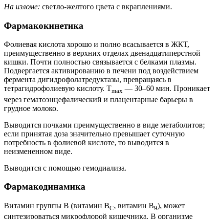
На изломе:
светло-желтого цвета с вкраплениями.
Фармакокинетика
Фолиевая кислота хорошо и полно всасывается в ЖКТ,
преимущественно в верхних отделах двенадцатиперстной
кишки. Почти полностью связывается с белками плазмы.
Подвергается активированию в печени под воздействием
фермента дигидрофолатредуктазы, превращаясь в
тетрагидрофолиевую кислоту. T
— 30–60 мин. Проникает
max
через гематоэнцефалический и плацентарные барьеры в
грудное молоко.
Выводится почками преимущественно в виде метаболитов;
если принятая доза значительно превышает суточную
потребность в фолиевой кислоте, то выводится в
неизмененном виде.
Выводится с помощью гемодиализа.
Фармакодинамика
Витамин группы В (витамин В
, витамин В
), может
С
9
синтезироваться микрофлорой кишечника. В организме