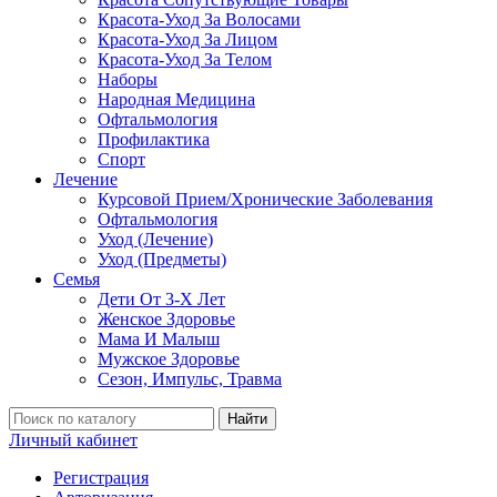
Красота-Уход За Волосами
Красота-Уход За Лицом
Красота-Уход За Телом
Наборы
Народная Медицина
Офтальмология
Профилактика
Спорт
Лечение
Курсовой Прием/Хронические Заболевания
Офтальмология
Уход (Лечение)
Уход (Предметы)
Семья
Дети От 3-Х Лет
Женское Здоровье
Мама И Малыш
Мужское Здоровье
Сезон, Импульс, Травма
Найти
Личный кабинет
Регистрация