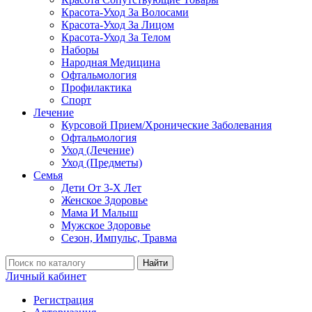
Красота-Уход За Волосами
Красота-Уход За Лицом
Красота-Уход За Телом
Наборы
Народная Медицина
Офтальмология
Профилактика
Спорт
Лечение
Курсовой Прием/Хронические Заболевания
Офтальмология
Уход (Лечение)
Уход (Предметы)
Семья
Дети От 3-Х Лет
Женское Здоровье
Мама И Малыш
Мужское Здоровье
Сезон, Импульс, Травма
Найти
Личный кабинет
Регистрация