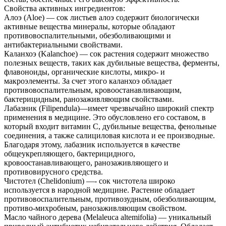
Свойства активных ингредиентов:
Алоэ (Aloe) — сок листьев алоэ содержит биологически
активные вещества минералы, которые обладают
противовоспалительными, обезболивающими и
антибактериальными свойствами.
Каланхоэ (Kalanchoe) — сок растения содержит множество
полезных веществ, таких как дубильные вещества, ферменты,
флавоноиды, органические кислоты, микро- и
макроэлементы. За счет этого каланхоэ обладает
противовоспалительным, кровоостанавливающим,
бактерицидным, ранозаживляющим свойствами.
Лабазник (Filipendula)—имеет чрезвычайно широкий спектр
применения в медицине. Это обусловлено его составом, в
который входит витамин С, дубильные вещества, фенольные
соединения, а также салициловая кислота и ее производные.
Благодаря этому, лабазник используется в качестве
общеукрепляющего, бактерицидного,
кровоостанавливающего, ранозаживляющего и
противовирусного средства.
Чистотел (Chelidonium) —- сок чистотела широко
используется в народной медицине. Растение обладает
противовоспалительным, противозудным, обезболивающим,
противо-михробным, ранозаживляющим свойством.
Масло чайного дерева (Melaleuca altemifolia) — уникальный