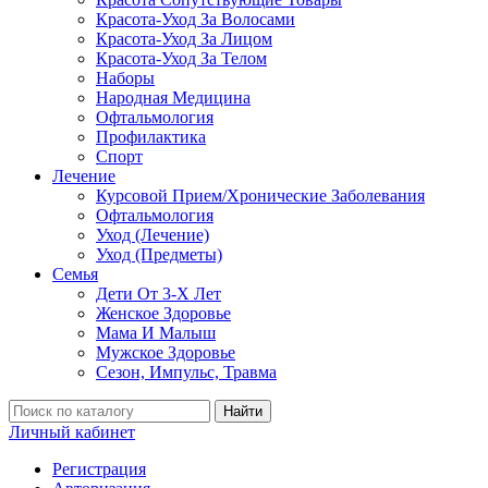
Красота-Уход За Волосами
Красота-Уход За Лицом
Красота-Уход За Телом
Наборы
Народная Медицина
Офтальмология
Профилактика
Спорт
Лечение
Курсовой Прием/Хронические Заболевания
Офтальмология
Уход (Лечение)
Уход (Предметы)
Семья
Дети От 3-Х Лет
Женское Здоровье
Мама И Малыш
Мужское Здоровье
Сезон, Импульс, Травма
Найти
Личный кабинет
Регистрация