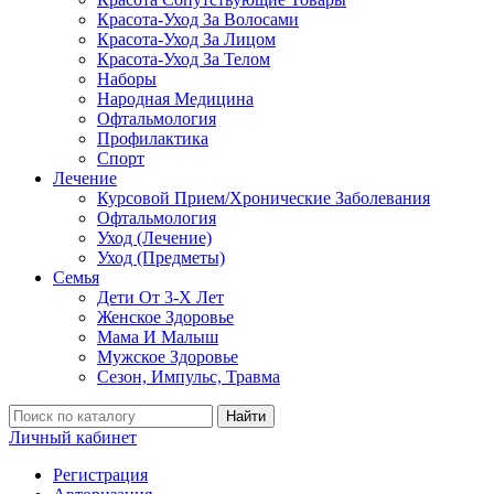
Красота-Уход За Волосами
Красота-Уход За Лицом
Красота-Уход За Телом
Наборы
Народная Медицина
Офтальмология
Профилактика
Спорт
Лечение
Курсовой Прием/Хронические Заболевания
Офтальмология
Уход (Лечение)
Уход (Предметы)
Семья
Дети От 3-Х Лет
Женское Здоровье
Мама И Малыш
Мужское Здоровье
Сезон, Импульс, Травма
Найти
Личный кабинет
Регистрация