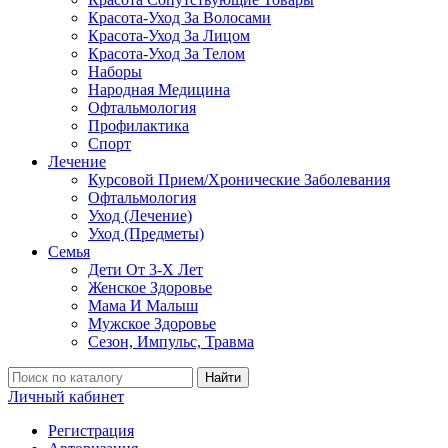
Красота-Уход За Волосами
Красота-Уход За Лицом
Красота-Уход За Телом
Наборы
Народная Медицина
Офтальмология
Профилактика
Спорт
Лечение
Курсовой Прием/Хронические Заболевания
Офтальмология
Уход (Лечение)
Уход (Предметы)
Семья
Дети От 3-Х Лет
Женское Здоровье
Мама И Малыш
Мужское Здоровье
Сезон, Импульс, Травма
Найти
Личный кабинет
Регистрация