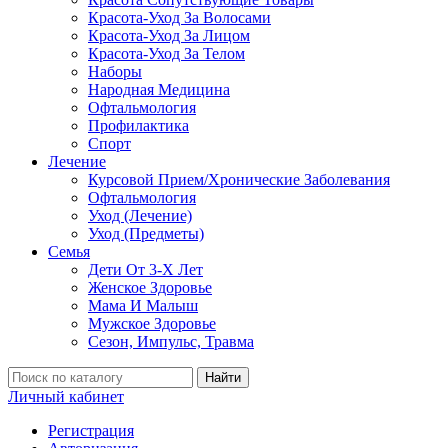
Красота-Уход За Волосами
Красота-Уход За Лицом
Красота-Уход За Телом
Наборы
Народная Медицина
Офтальмология
Профилактика
Спорт
Лечение
Курсовой Прием/Хронические Заболевания
Офтальмология
Уход (Лечение)
Уход (Предметы)
Семья
Дети От 3-Х Лет
Женское Здоровье
Мама И Малыш
Мужское Здоровье
Сезон, Импульс, Травма
Найти
Личный кабинет
Регистрация