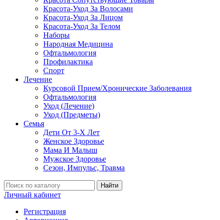
Красота-Уход За Волосами
Красота-Уход За Лицом
Красота-Уход За Телом
Наборы
Народная Медицина
Офтальмология
Профилактика
Спорт
Лечение
Курсовой Прием/Хронические Заболевания
Офтальмология
Уход (Лечение)
Уход (Предметы)
Семья
Дети От 3-Х Лет
Женское Здоровье
Мама И Малыш
Мужское Здоровье
Сезон, Импульс, Травма
Найти
Личный кабинет
Регистрация