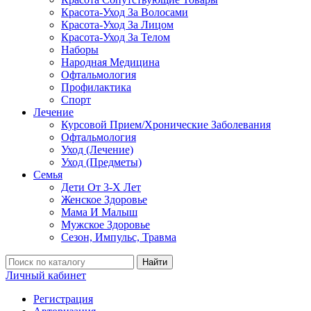
Красота-Уход За Волосами
Красота-Уход За Лицом
Красота-Уход За Телом
Наборы
Народная Медицина
Офтальмология
Профилактика
Спорт
Лечение
Курсовой Прием/Хронические Заболевания
Офтальмология
Уход (Лечение)
Уход (Предметы)
Семья
Дети От 3-Х Лет
Женское Здоровье
Мама И Малыш
Мужское Здоровье
Сезон, Импульс, Травма
Найти
Личный кабинет
Регистрация