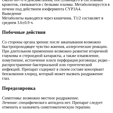
кровоток, связывается с белками плазмы. Метаболизирустся в
печени под действием изофермента CYP3A4.
Выведение
Метаболиты выводятся через кишечник. T1/2 составляет в
среднем 3.6±0.9 ч.
Побочные действия
Со стороны органа зрения: после закапывания возможно
быстропроходящее чувство жжения, аллергические реакции.
При длительном применении возможно развитие вторичной
глаукомы и стероидной катаракты, а также изъязвление,
помутнение, истончение или/и перфорация роговицы; редко -
распространение бактериальной или герпетической
инфекций. Препарат содержит в своем составе консервант
бензалкония хлорид, который может вызвать раздражение
глаз.
Передозировка
Симптомы: возможно местное раздражение.
Лечение: специфического антидота нет. Препарат следует
отменить и назначить симптоматическую терапию.