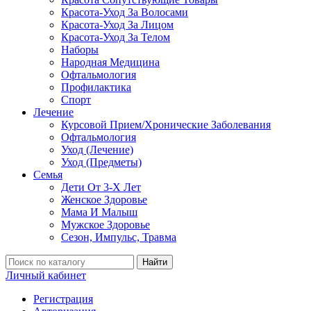
Красота-Уход За Волосами
Красота-Уход За Лицом
Красота-Уход За Телом
Наборы
Народная Медицина
Офтальмология
Профилактика
Спорт
Лечение
Курсовой Прием/Хронические Заболевания
Офтальмология
Уход (Лечение)
Уход (Предметы)
Семья
Дети От 3-Х Лет
Женское Здоровье
Мама И Малыш
Мужское Здоровье
Сезон, Импульс, Травма
Найти
Личный кабинет
Регистрация