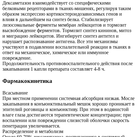
Дексаметазон взаимодействует со специфическими
белковыми рецепторами в тканях-мишенях, регулируя таким
образом экспрессию кортикостероидозависимых генов и
влияя в дальнейшем на синтез белка. Стабилизирует
лизосомальные ферменты мембран лейкоцитов и тормозит
высвобождение ферментов. Тормозит синтез кининов, митоз
и миграцию лейкоцитов. Ингибирует синтез антител и
нарушает распознавание антигена. Все эти механизмы
участвуют в подавлении воспалительной реакции в тканях в
ответ на механическое, химическое или иммунное
повреждение.
Продолжительность противовоспалительного действия после
закапывания 1 капли препарата составляет 4-8 ч.
Фармакокинетика
Всасывание
При местном применении системная абсорбция низкая. Мосле
закапывания в конъюнктивальный мешок хорошо проникает в
эпителий роговицы и конъюнктиву. При этом в водянистой
влаге глаза достигаются терапевтические концентрации; при
воспалении или повреждении слизистой оболочки скорость
пенетрации увеличивается.
Распределение и метаболизм
Около 60-70% дексаметазона, поступающего в системный