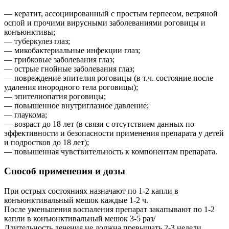
— кератит, ассоциированный с простым герпесом, ветряной
оспой и прочими вирусными заболеваниями роговицы и
конъюнктивы;
— туберкулез глаз;
— микобактериальные инфекции глаз;
— грибковые заболевания глаз;
— острые гнойные заболевания глаз;
— повреждение эпителия роговицы (в т.ч. состояние после
удаления инородного тела роговицы);
— эпителиопатия роговицы;
— повышенное внутриглазное давление;
— глаукома;
— возраст до 18 лет (в связи с отсутствием данных по
эффективности и безопасности применения препарата у детей
и подростков до 18 лет);
— повышенная чувствительность к компонентам препарата.
Способ применения и дозы
При острых состояниях назначают по 1-2 капли в
конъюнктивальный мешок каждые 1-2 ч.
После уменьшения воспаления препарат закапывают по 1-2
капли в конъюнктивальный мешок 3-5 раз/
Длительность лечения не должна превышать 2-3 недели.