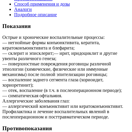
Способ применения и дозы
Аналоги
Подробное описание
Показания
Острые и хронические воспалительные процессы:
— негнойные формы конъюнктивита, кератита,
кератоконъюнктивита и блефарита;
— склерит и эписклерит;— ирит, иридоциклит и другие
увеиты различного генеза;
— поверхностные повреждения роговицы различной
этиологии (химические, физические или иммунные
механизмы) после полной эпителизации роговицы;
— воспаление заднего сегмента глаза (хориоидит,
хориоретинит);
— отек, воспаление (в т.ч. в послеоперационном периоде);
— симпатическая офтальмия.
Аллергические заболевания глаз:
— аллергический конъюнктивит или кератоконъюнктивит.
Профилактика и лечение воспалительных явлений в
послеоперационном и посттравматическом периоде.
Противопоказания