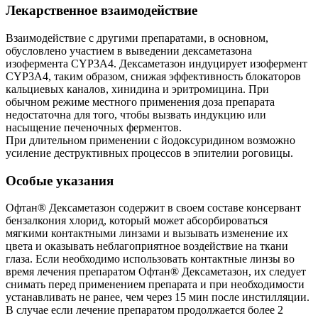
Лекарственное взаимодействие
Взаимодействие с другими препаратами, в основном,
обусловлено участием в выведении дексаметазона
изофермента CYP3A4. Дексаметазон индуцирует изофермент
CYP3A4, таким образом, снижая эффективность блокаторов
кальциевых каналов, хинидина и эритромицина. При
обычном режиме местного применения доза препарата
недостаточна для того, чтобы вызвать индукцию или
насыщение печеночных ферментов.
При длительном применении с йодоксуридином возможно
усиление деструктивных процессов в эпителии роговицы.
Особые указания
Офтан® Дексаметазон содержит в своем составе консервант
бензалкония хлорид, который может абсорбироваться
мягкими контактными линзами и вызывать изменение их
цвета и оказывать неблагоприятное воздействие на ткани
глаза. Если необходимо использовать контактные линзы во
время лечения препаратом Офтан® Дексаметазон, их следует
снимать перед применением препарата и при необходимости
устанавливать не ранее, чем через 15 мин после инстилляции.
В случае если лечение препаратом продолжается более 2