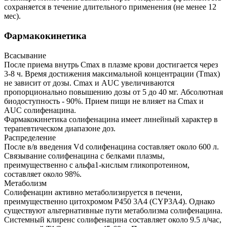
сохраняется в течение длительного применения (не менее 12
мес).
Фармакокинетика
Всасывание
После приема внутрь Сmах в плазме крови достигается через
3-8 ч. Время достижения максимальной концентрации (Tmax)
не зависит от дозы. Сmах и AUC увеличиваются
пропорционально повышению дозы от 5 до 40 мг. Абсолютная
биодоступность - 90%. Прием пищи не влияет на Сmах и
AUC солифенацина.
Фармакокинетика солифенацина имеет линейный характер в
терапевтическом диапазоне доз.
Распределение
После в/в введения Vd солифенацина составляет около 600 л.
Связывание солифенацина с белками плазмы,
преимущественно с альфа1-кислым гликопротеином,
составляет около 98%.
Метаболизм
Солифенацин активно метаболизируется в печени,
преимущественно цитохромом P450 3A4 (CYP3A4). Однако
существуют альтернативные пути метаболизма солифенацина.
Системный клиренс солифенацина составляет около 9.5 л/час,