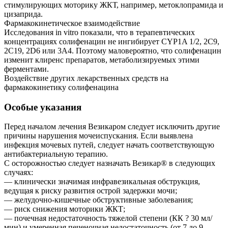
стимулирующих моторику ЖКТ, например, метоклопрамида и
цизаприда.
Фармакокинетическое взаимодействие
Исследования in vitro показали, что в терапевтических
концентрациях солифенацин не ингибирует CYP1A 1/2, 2С9,
2С19, 2D6 или 3А4. Поэтому маловероятно, что солифенацин
изменит клиренс препаратов, метаболизируемых этими
ферментами.
Воздействие других лекарственных средств на
фармакокинетику солифенацина
Особые указания
Перед началом лечения Везикаром следует исключить другие
причины нарушения мочеиспускания. Если выявлена
инфекция мочевых путей, следует начать соответствующую
антибактериальную терапию.
С осторожностью следует назначать Везикар® в следующих
случаях:
— клинически значимая инфравезикальная обструкция,
ведущая к риску развития острой задержки мочи;
— желудочно-кишечные обструктивные заболевания;
— риск снижения моторики ЖКТ;
— почечная недостаточность тяжелой степени (КК ? 30 мл/
мин) и умеренная печеночная недостаточность (от 7 до 9