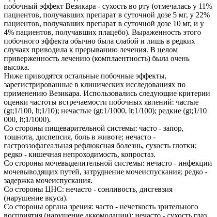
побочный эффект Везикара - сухость во рту (отмечалась у 11%
пациентов, получавших препарат в суточной дозе 5 мг, у 22%
пациентов, получавших препарат в суточной дозе 10 мг, и у
4% пациентов, получавших плацебо). Выраженность этого
побочного эффекта обычно была слабой и лишь в редких
случаях приводила к прерыванию лечения. В целом
приверженность лечению (комплаентность) была очень
высока.
Ниже приводятся остальные побочные эффекты,
зарегистрированные в клинических исследованиях по
применению Везикара. Использовались следующие критерии
оценки частоты встречаемости побочных явлений: частые
(gt;1/100, lt;1/10); нечастые (gt;1/1000, lt;1/100); редкие (gt;1/10
000, lt;1/1000).
Со стороны пищеварительной системы: часто - запор,
тошнота, диспепсия, боль в животе; нечасто -
гастроэзофагеальная рефлюксная болезнь, сухость глотки;
редко - кишечная непроходимость, копростаз.
Со стороны мочевыделительной системы: нечасто - инфекции
мочевыводящих путей, затруднение мочеиспускания; редко -
задержка мочеиспускания.
Со стороны ЦНС: нечасто - сонливость, дисгевзия
(нарушение вкуса).
Со стороны органа зрения: часто - нечеткость зрительного
восприятия (нарушение аккомодации); нечасто - сухость глаз.