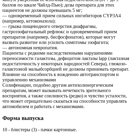
баллов по шкале Чайлд-Пью); дозы препарата для этих
пациентов не должны превышать 5 мг;
— одновременный прием сильных ингибиторов CYP3A4
(например, кетоконазола);
— грыжа пищеводного отверстия диафрагмы,
гастроэзофагеальный рефлюкс и одновременный прием
препаратов (например, бисфосфонатов), которые могут
вызвать развитие или усилить симптомы эзофагита;
— автономная невропатия.
Пациенты с редкими наследственными нарушениями
переносимости галактозы, дефицитом лактазы lapp (лактазная
недостаточность у некоторых народностей Севера), глюкозо-
галактозной мальабсорбцией не должны принимать препарат.
Влияние на способность к вождению автотранспортом и
управлению механизмами
Солифенацин, подобно другим антихолинергическим
препаратам, может вызывать нечеткость зрительного
восприятия, а также сонливость (редко) и чувство усталости,
что может отрицательно сказаться на способности управлять
автомобилем и работать с механизмами.
Форма выпуска
10 - блистеры (3) - пачки картонные.