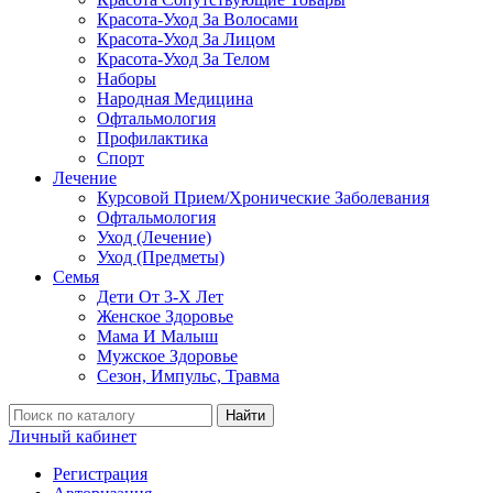
Красота-Уход За Волосами
Красота-Уход За Лицом
Красота-Уход За Телом
Наборы
Народная Медицина
Офтальмология
Профилактика
Спорт
Лечение
Курсовой Прием/Хронические Заболевания
Офтальмология
Уход (Лечение)
Уход (Предметы)
Семья
Дети От 3-Х Лет
Женское Здоровье
Мама И Малыш
Мужское Здоровье
Сезон, Импульс, Травма
Найти
Личный кабинет
Регистрация