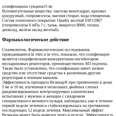
солифенацина сукцинат5 мг
Вспомогательные вещества: лактозы моногидрат, крахмал
кукурузный, гипромеллоза, магния стеарат, вода очищенная.
Состав пленочного покрытия: Opadry желтый 03F12967
(гипромеллоза 6 мПа ? с, тальк, макрогол 8000, титана
диоксид, железа оксид желтый).
Фармакологическое действие
Спазмолитик. Фармакологические исследования,
проводившиеся in vitro и in vivo, показали, что солифенацин
является специфическим конкурентным ингибитором
мускариновых рецепторов, преимущественно М3 подтипа.
Также было установлено, что солифенацин имеет низкое
сродство или отсутствие сродства к различным другим
рецепторам и ионным каналам.
Эффективность препарата Везикар® при применении в дозах
5 мг и 10 мг, изученная в нескольких двойных слепых
рандомизированных контролируемых клинических
испытаниях у мужчин и женщин с синдромом
гиперактивного мочевого пузыря, наблюдалась уже в течение
первой недели лечения и стабилизировалась на протяжении
последующих 12 недель лечения. Максимальный эффект
Везикара может быть выявлен через 4 недели. Эффективность