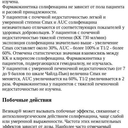
изучена.
Фармакокинетика солифенацина не зависит от пола пациента
и расовой принадлежности.
У пациентов с почечной недостаточностью легкой и
умеренной степени Сmах и AUC солифенацина
незначительно отличаются от соответствующих показателей у
здоровых добровольцев. У пациентов с почечной
недостаточностью тяжелой степени (КК ?30 мл/мин)
экспозиция солифенацина значительно выше - увеличение
Сmах составляет около 30%, AUC - более 100% и T1/2 - более
60%. Отмечена статистически значимая взаимосвязь между
КК и клиренсом солифенацина. Фармакокинетика у
пациентов, подвергающихся гемодиализу, не изучалась.
У пациентов с умеренной печеночной недостаточностью (от 7
до 9 баллов по шкале Чайлд-Пью) величина Сmах не
меняется, AUC увеличивается на 60%, T1/2 увеличивается в 2
раза. Фармакокинетика у пациентов с тяжелой печеночной
недостаточностью не изучена.
Побочные действия
Везикар® может вызывать побочные эффекты, связанные с
антихолинергическим действием солифенацина, чаще слабой
или умеренной выраженности. Частота этих нежелательных
эффектов зависит от дозы. Наиболее часто отмечаемый