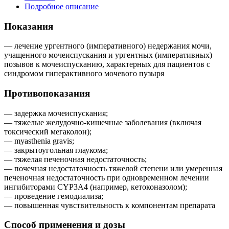
Подробное описание
Показания
— лечение ургентного (императивного) недержания мочи,
учащенного мочеиспускания и ургентных (императивных)
позывов к мочеиспусканию, характерных для пациентов с
синдромом гиперактивного мочевого пузыря
Противопоказания
— задержка мочеиспускания;
— тяжелые желудочно-кишечные заболевания (включая
токсический мегаколон);
— myasthenia gravis;
— закрытоугольная глаукома;
— тяжелая печеночная недостаточность;
— почечная недостаточность тяжелой степени или умеренная
печеночная недостаточность при одновременном лечении
ингибиторами CYP3A4 (например, кетоконазолом);
— проведение гемодиализа;
— повышенная чувствительность к компонентам препарата
Способ применения и дозы