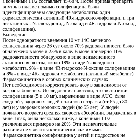
а конечный T1/2 составляет 45-68 ч. После приема препарата
внутрь в плазме помимо солифенацина были
идентифицированы следующие метаболиты: один
фармакологически активный 4R-гидроксисолифенацин и три
неактивных - N-глюкуронид, N-оксид и 4R-гидрокси-N-оксид
солифенацина).
Выведение
После однократного введения 10 мг 14С-меченого
солифенацина через 26 сут около 70% радиоактивности было
обнаружено в моче и 23% в кале. В моче примерно 11%
радиоактивности обнаружено в виде неизмененного
активного вещества, около 18% в виде N-оксидного
метаболита, 9% - в виде 4R-гидрокси-N-оксида солифенацина
и 8% - в виде 4R-гидрокси метаболита (активный метаболит).
Фармакокинетика в особых клинических случаях
Нет необходимости корректировать дозу в зависимости от
возраста больных. Исследования показали, что экспозиция
солифенацина (5 и 10 мг), выраженная в виде AUC, была
сходной у здоровых людей пожилого возраста (от 65 до 80
лет) и у здоровых молодых людей (до 55 лет). У людей
пожилого возраста средняя скорость абсорбции, выраженная в
виде Tmax, была несколько ниже, а конечный T1/2
увеличивался примерно на 20%. Эти незначительные
различия не являются клинически значимыми.
Фармакокинетика солифенацина у детей и подростков не