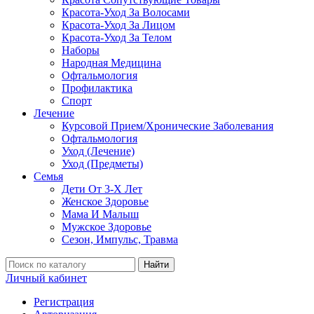
Красота-Уход За Волосами
Красота-Уход За Лицом
Красота-Уход За Телом
Наборы
Народная Медицина
Офтальмология
Профилактика
Спорт
Лечение
Курсовой Прием/Хронические Заболевания
Офтальмология
Уход (Лечение)
Уход (Предметы)
Семья
Дети От 3-Х Лет
Женское Здоровье
Мама И Малыш
Мужское Здоровье
Сезон, Импульс, Травма
Найти
Личный кабинет
Регистрация