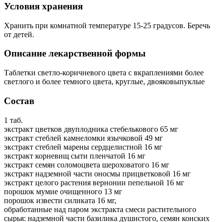
Условия хранения
Хранить при комнатной температуре 15-25 градусов. Беречь
от детей.
Описание лекарственной формы
Таблетки светло-коричневого цвета с вкраплениями более
светлого и более темного цвета, круглые, двояковыпуклые
Состав
1 таб.
экстракт цветков двуплодника стебелькового 65 мг
экстракт стеблей камнеломки язычковой 49 мг
экстракт стеблей марены сердцелистной 16 мг
экстракт корневищ сыти пленчатой 16 мг
экстракт семян соломоцвета шероховатого 16 мг
экстракт надземной части оносмы прицветковой 16 мг
экстракт целого растения вернонии пепельной 16 мг
порошок мумие очищенного 13 мг
порошок извести силиката 16 мг,
обработанные над паром экстракта смеси растительного
сырья: надземной части базилика душистого, семян конских