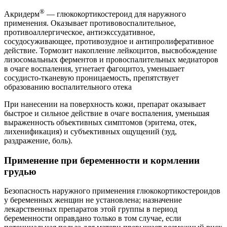
®
Акридерм
— глюкокортикостероид для наружного
применения. Оказывает противовоспалительное,
противоаллергическое, антиэкссудативное,
сосудосуживающее, противозудное и антипролиферативное
действие. Тормозит накопление лейкоцитов, высвобождение
лизосомальных ферментов и провоспалительных медиаторов
в очаге воспаления, угнетает фагоцитоз, уменьшает
сосудисто-тканевую проницаемость, препятствует
образованию воспалительного отека
При нанесении на поверхность кожи, препарат оказывает
быстрое и сильное действие в очаге воспаления, уменьшая
выраженность объективных симптомов (эритема, отек,
лихенификация) и субъективных ощущений (зуд,
раздражение, боль).
Применение при беременности и кормлении
грудью
Безопасность наружного применения глюкокортикостероидов
у беременных женщин не установлена; назначение
лекарственных препаратов этой группы в период
беременности оправдано только в том случае, если