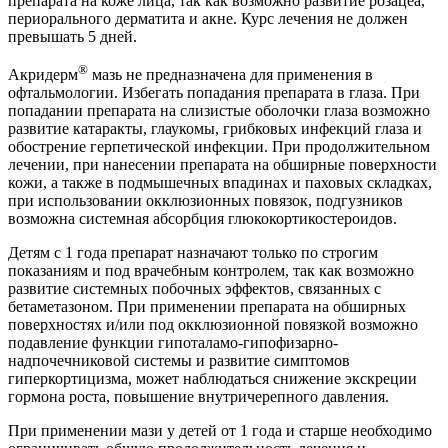
препарата на коже лица, так как возможно развитие розацеа,
периорального дерматита и акне. Курс лечения не должен
превышать 5 дней.
®
Акридерм
мазь не предназначена для применения в
офтальмологии. Избегать попадания препарата в глаза. При
попадании препарата на слизистые оболочки глаза возможно
развитие катаракты, глаукомы, грибковых инфекций глаза и
обострение герпетической инфекции. При продолжительном
лечении, при нанесении препарата на обширные поверхности
кожи, а также в подмышечных впадинах и паховых складках,
при использовании окклюзионных повязок, подгузников
возможна системная абсорбция глюкокортикостероидов.
Детям с 1 года препарат назначают только по строгим
показаниям и под врачебным контролем, так как возможно
развитие системных побочных эффектов, связанных с
бетаметазоном. При применении препарата на обширных
поверхностях и/или под окклюзионной повязкой возможно
подавление функции гипоталамо-гипофизарно-
надпочечниковой системы и развитие симптомов
гиперкортицизма, может наблюдаться снижение экскреции
гормона роста, повышение внутричерепного давления.
При применении мази у детей от 1 года и старше необходимо