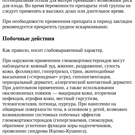
потенциальная польза для матери превышает возможный риск
для плода. Во время беременности препараты этой группы не
следует применять в высоких дозах или длительное время.
При необходимости применения препарата в период лактации
рекомендуется прекратить грудное вскармливание.
Побочные действия
Как правило, носит слабовыраженный характер.
При наружном применении глюкокортикостероидов могут
наблюдаться: кожный зуд, жжение, раздражение, сухость
кожи, фолликулит, гипертрихоз, стрии, акнеподобные
высыпания («стероидные» угри), гипопигментация,
периоральный дерматит, аллергический контактный дерматит.
При длительном применении, а также использовании
окклюзионных повязок — мацерация кожи, вторичная
инфекция, атрофия кожи, местный гирсутизм,
телеангиэктазия, потница, пурпура. При нанесении на
обширные поверхности тела, в основном у детей, возможно
возникновение системных побочных эффектов
глюкокортикостероидов (гипергликемия, глюкозурия,
обратимое угнетение функции коры надпочечников,
проявление синдрома Иценко-Кушинга).