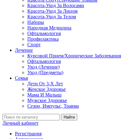
Красота-Уход За Волосами
Красота-Уход За Лицом
Красота-Уход За Телом
Наборы
Народная Медицина
Офтальмология
Профилактика
Спорт
Лечение
Курсовой Прием/Хронические Заболевания
Офтальмология
Уход (Лечение)
Уход (Предметы)
Семья
Дети От 3-Х Лет
Женское Здоровье
Мама И Малыш
Мужское Здоровье
Сезон, Импульс, Травма
Найти
Личный кабинет
Регистрация