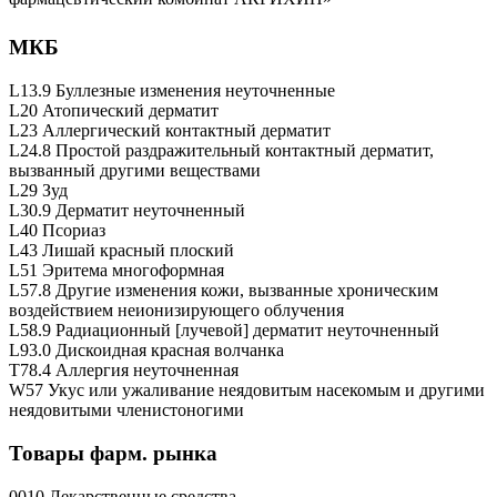
МКБ
L13.9 Буллезные изменения неуточненные
L20 Атопический дерматит
L23 Аллергический контактный дерматит
L24.8 Простой раздражительный контактный дерматит,
вызванный другими веществами
L29 Зуд
L30.9 Дерматит неуточненный
L40 Псориаз
L43 Лишай красный плоский
L51 Эритема многоформная
L57.8 Другие изменения кожи, вызванные хроническим
воздействием неионизирующего облучения
L58.9 Радиационный [лучевой] дерматит неуточненный
L93.0 Дискоидная красная волчанка
T78.4 Аллергия неуточненная
W57 Укус или ужаливание неядовитым насекомым и другими
неядовитыми членистоногими
Товары фарм. рынка
0010 Лекарственные средства