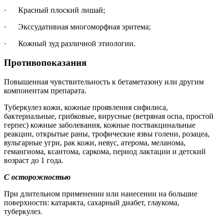
· Красный плоский лишай;
· Экссудативная многоморфная эритема;
· Кожный зуд различной этиологии.
Противопоказания
Повышенная чувствительность к бетаметазону или другим
компонентам препарата.
Туберкулез кожи, кожные проявления сифилиса,
бактериальные, грибковые, вирусные (ветряная оспа, простой
герпес) кожные заболевания, кожные поствакцинальные
реакции, открытые раны, трофические язвы голени, розацеа,
вульгарные угри, рак кожи, невус, атерома, меланома,
гемангиома, ксантома, саркома, период лактации и детский
возраст до 1 года.
С осторожностью
При длительном применении или нанесении на большие
поверхности: катаракта, сахарный диабет, глаукома,
туберкулез.